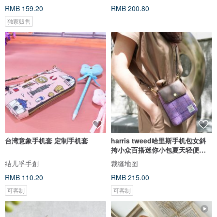
RMB 159.20
RMB 200.80
独家贩售
台湾意象手机套 定制手机套
harris tweed哈里斯手机包女斜
挎小众百搭迷你小包夏天轻便小
挎包
结儿孚手創
裁缝地图
RMB 110.20
RMB 215.00
可客制
可客制