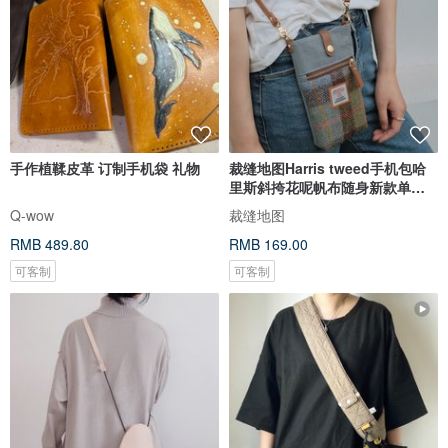
手作植鞣皮革 订制手机袋 礼物
裁缝地图Harris tweed手机包哈
里斯斜挎花呢帆布随身新款单肩
小包
Q-wow
裁缝地图
RMB 489.80
RMB 169.00
可客制
可客制