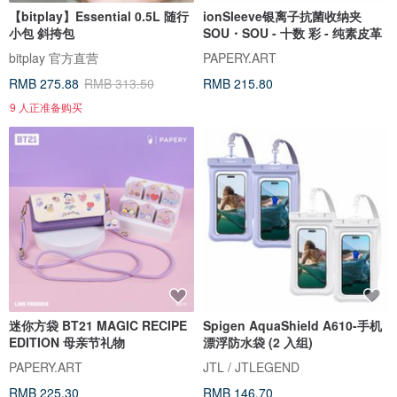
【bitplay】Essential 0.5L 随行
ionSleeve银离子抗菌收纳夹
小包 斜挎包
SOU・SOU - 十数 彩 - 纯素皮革
bitplay 官方直营
PAPERY.ART
RMB 275.88
RMB 313.50
RMB 215.80
9 人正准备购买
迷你方袋 BT21 MAGIC RECIPE
Spigen AquaShield A610-手机
EDITION 母亲节礼物
漂浮防水袋 (2 入组)
PAPERY.ART
JTL / JTLEGEND
RMB 225.30
RMB 146.70