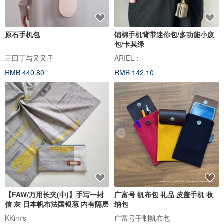
原石手机包
铺棉手机背带迷你包/多功能小废
包/卡其绿
三田丁与又又子
ARIEL：
RMB 440.80
RMB 142.10
【FAW/万用长夹(中)】手写一封
广富号 帆布包 礼品 皮盖手机 收
信 灰 日本帆布法国银葱 内有隔层
纳包
KKim′s
广富号手制帆布包