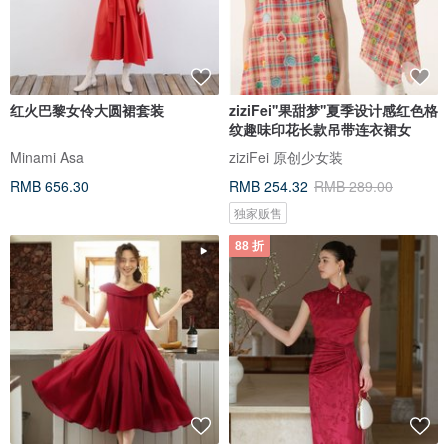
红火巴黎女伶大圆裙套装
ziziFei''果甜梦''夏季设计感红色格
纹趣味印花长款吊带连衣裙女
Minami Asa
ziziFei 原创少女装
RMB 656.30
RMB 254.32
RMB 289.00
独家贩售
88 折