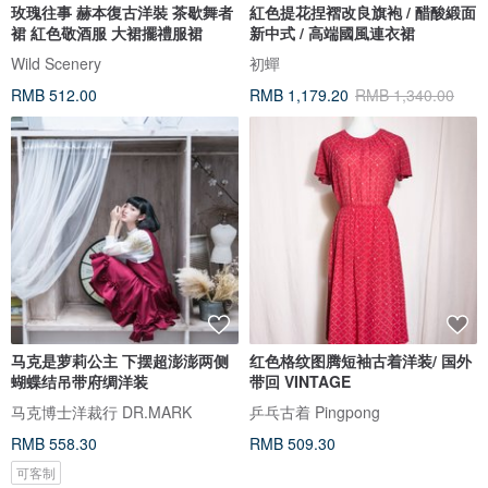
玫瑰往事 赫本復古洋裝 茶歇舞者
紅色提花捏褶改良旗袍 / 醋酸緞面
裙 紅色敬酒服 大裙擺禮服裙
新中式 / 高端國風連衣裙
Wild Scenery
初蟬
RMB 512.00
RMB 1,179.20
RMB 1,340.00
马克是萝莉公主 下摆超澎澎两侧
红色格纹图腾短袖古着洋装/ 国外
蝴蝶结吊带府绸洋装
带回 VINTAGE
马克博士洋裁行 DR.MARK
乒乓古着 Pingpong
RMB 558.30
RMB 509.30
可客制