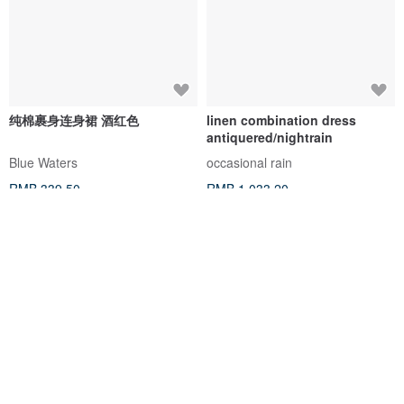
纯棉裹身连身裙 酒红色
linen combination dress
antiquered/nightrain
Blue Waters
occasional rain
RMB 339.50
RMB 1,033.20
88 折