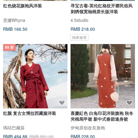
红色烧花旗袍风洋装
寻宝古着-英伦红格纹开襟民俗风
刺绣领宽袖棉质长版洋装
歪娜Whyna
4.5studio
RMB 166.50
RMB 218.00
独家贩售
88 折
红颜 复古女博拉西藏服洋装
喜慶紅色 白兔印花洋裝旗袍 秋冬
夾棉馬甲裙 新中式春節連身裙
瑪咕巴藏裝
伊甸原创改良旗袍
RMB 484.88
RMB 551.00
RMB 228.00