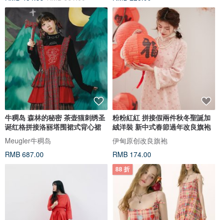
牛稠岛 森林的秘密 茶壶猫刺绣圣
粉粉紅紅 拼接假兩件秋冬聖誕加
诞红格拼接洛丽塔围裙式背心裙
絨洋裝 新中式春節過年改良旗袍
Meugler牛稠岛
伊甸原创改良旗袍
RMB 687.00
RMB 174.00
88 折