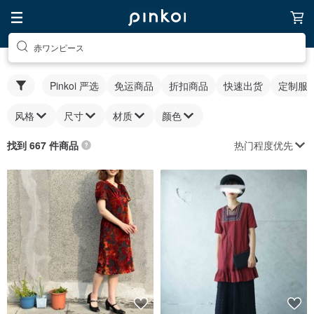
赤ワンピース
Pinkoi 严选
免运商品
折扣商品
快速出货
定制服
风格
尺寸
材质
颜色
热门程度优先
找到 667 件商品