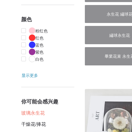
永生花 繡球
颜色
粉红色
繡球永生花
红色
蓝色
紫色
畢業花束 永生
白色
显示更多
你可能会感兴趣
玻璃永生花
干燥花/捧花