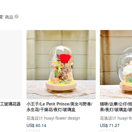
花
” 商品
旧手工玻璃花器
小王子/Le Petit Prince/美女与野兽/
猫咪/达摩/公仔/
永生花/干燥花/夜灯/玻璃盅
果/夜灯/玻璃盅/
花逸设计 huayi flower design
花逸设计 huayi flo
US$ 60.14
US$ 71.27