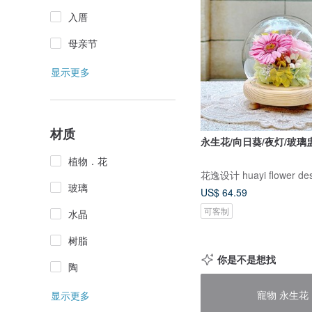
入厝
母亲节
显示更多
材质
永生花/向日葵/夜灯/玻璃
植物．花
花逸设计 huayi flower des
玻璃
US$ 64.59
可客制
水晶
树脂
你是不是想找
陶
寵物 永生花
显示更多