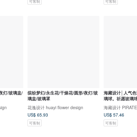
可客制
可客制
夜灯/玻璃盅/
缤纷梦幻/永生花/干燥花/圆形/夜灯/玻
海藏设计│人气色调 
璃盅/玻璃罩
璃球。祈愿玻璃
ign
花逸设计 huayi flower design
海藏设计 PIRATE
US$ 65.93
US$ 57.46
可客制
可客制