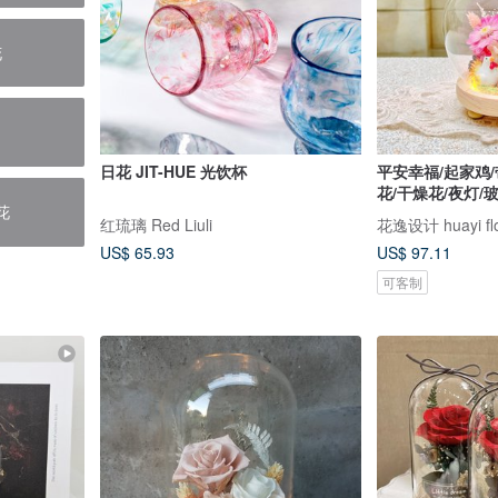
花
日花 JIT-HUE 光饮杯
平安幸福/起家鸡/
花/干燥花/夜灯/
花
红琉璃 Red Liuli
花逸设计 huayi flo
US$ 65.93
US$ 97.11
可客制