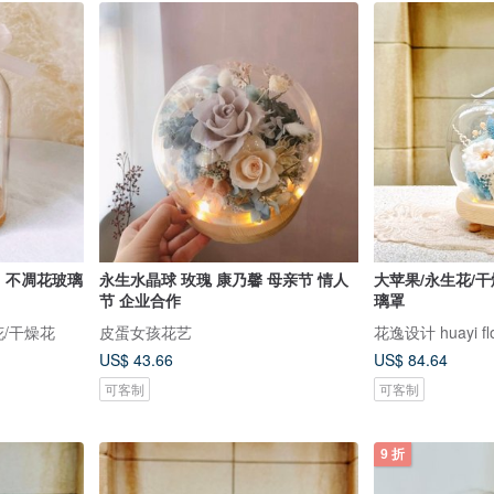
l 不凋花玻璃
永生水晶球 玫瑰 康乃馨 母亲节 情人
大苹果/永生花/干
节 企业合作
璃罩
生花/干燥花
皮蛋女孩花艺
花逸设计 huayi flo
US$ 43.66
US$ 84.64
可客制
可客制
9 折