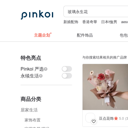
新娘配饰
香港奇華
日本t恤男
aes
Case-Mate AirPods Pro2 哑光黑
Dad
主题企划
配件饰品
包包
特色亮点
与你搜索结果相关的推广品牌
Pinkoi 严选
永续生活
商品分类
居家生活
豆点花饰
5.0
(
家饰布置