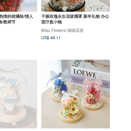
 热情的柑橘味/情人
干燥玫瑰永生花玻璃罩 新年礼物 办公
物/教师节
室疗愈小物
Miau Flowers 喵喵花室
US$ 48.11