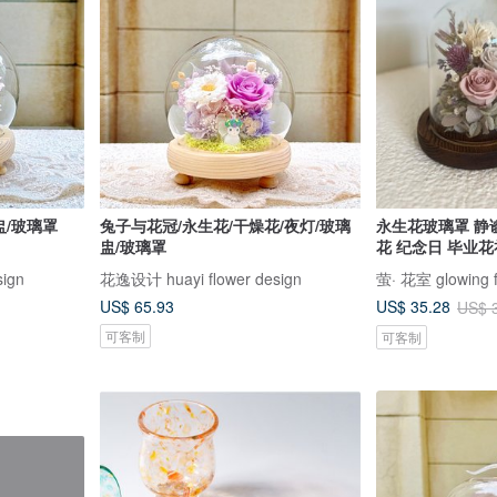
盅/玻璃罩
兔子与花冠/永生花/干燥花/夜灯/玻璃
永生花玻璃罩 静
盅/玻璃罩
花 纪念日 毕业花
ign
花逸设计 huayi flower design
萤· 花室 glowing f
US$ 65.93
US$ 35.28
US$ 
可客制
可客制