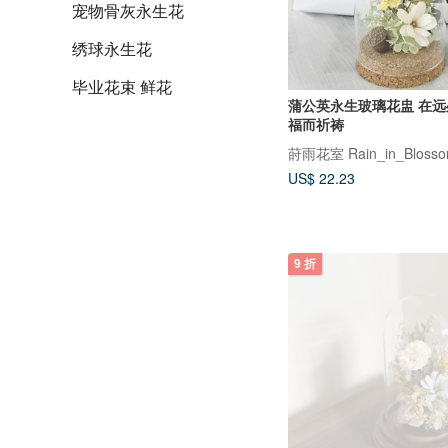
宠物骨灰永生花
绣球永生花
毕业花束 鲜花
蒲公英永生玻璃花盅 在
福而祈祷
莳雨花室 Rain_in_Blossom_
US$ 22.23
9 折