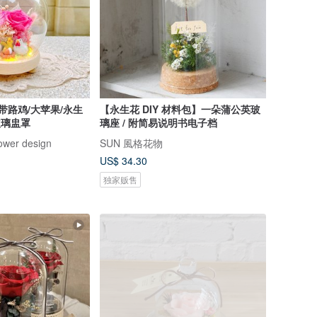
带路鸡/大苹果/永生
【永生花 DIY 材料包】一朵蒲公英玻
玻璃盅罩
璃座 / 附简易说明书电子档
wer design
SUN 風格花物
US$ 34.30
独家贩售