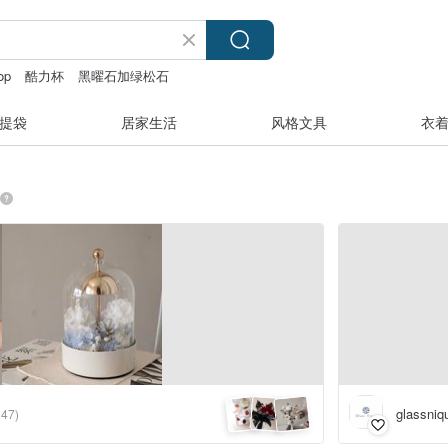
op
酷力杯
黑曜石加绿松石
dy and the Muscle Academy
提袋
居家生活
风格文具
衣
glassniq
347)