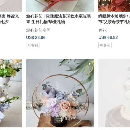
玻璃盅 静谧光
愈心花艺 | 玫瑰魔法花球软木塞玻璃
蝴蝶标本玻璃盅/
物七夕
罩 生日礼物/毕业礼物
节/父亲母亲节礼
愈心花艺空间
鲤花
US$ 28.96
US$ 66.82
可客制
可客制