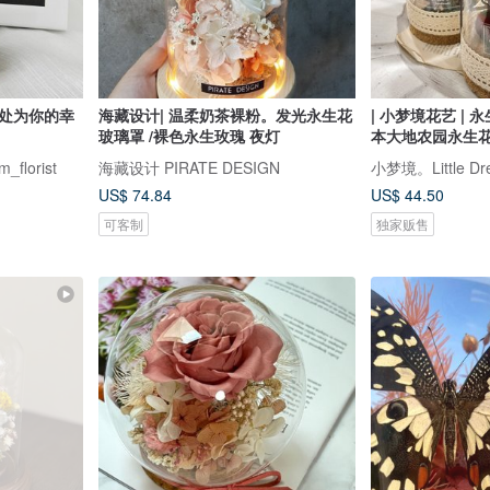
远处为你的幸
海藏设计| 温柔奶茶裸粉。发光永生花
| 小梦境花艺 | 
玻璃罩 /裸色永生玫瑰 夜灯
本大地农园永生
florist
海藏设计 PIRATE DESIGN
小梦境。Little 
US$ 74.84
US$ 44.50
可客制
独家贩售