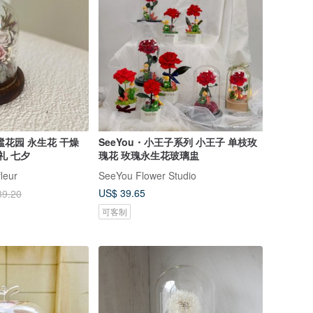
谧花园 永生花 干燥
SeeYou・小王子系列 小王子 单枝玫
礼 七夕
瑰花 玫瑰永生花玻璃盅
leur
SeeYou Flower Studio
US$ 39.65
39.20
可客制