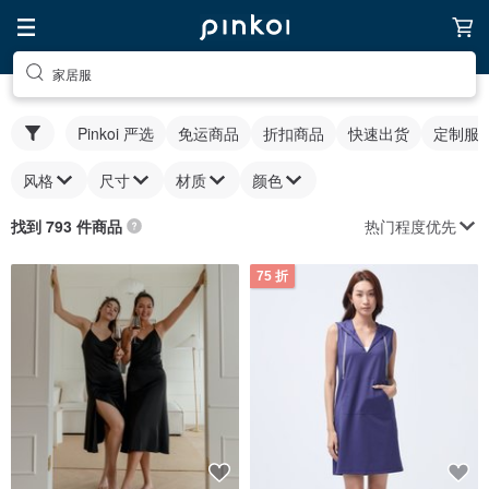
家居服
Pinkoi 严选
免运商品
折扣商品
快速出货
定制服
风格
尺寸
材质
颜色
热门程度优先
找到 793 件商品
75 折