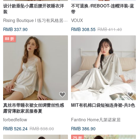
设计款垂坠小露后腰开衩睡衣洋
不可退换 /REBOOT-连帽洋装-蓝
装
带
Rising Boutique l 练习有风格居家设计
VOUX
RMB 337.90
RMB 308.55
RMB 411.40
88 折
真丝吊带睡衣裙女丝绸蕾丝性感
MIT有机棉口袋短袖连身裙-共3色
露背薄款家居服春夏
forbedfellow
Fantino Home凡第诺家居
RMB 526.24
RMB 598.00
RMB 386.90
75 折