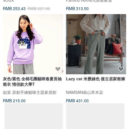
VOUX
Fantino Home凡第诺家居
RMB 253.43
RMB 337.90
RMB 313.50
灰色/紫色 全棉毛圈貓咪春夏長袖
Lazy cat 米厥綠色 復古居家衛褲
衛衣 情侶款大學T
如茉 原創手繪貓咪主題家居館
NAMSAN南山草木染
RMB 215.00
RMB 431.00