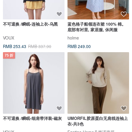
不可退换 /瞬眠-连袖上衣-乌黑
蓝色格子船领连衣裙 100% 棉。
底部有衬里, 家居服, 休闲服
VOUX
holme
RMB 253.43
RMB 337.90
RMB 249.00
75 折
不可退换 /瞬眠-细肩带洋装-磁灰
UMORFIL胶原蛋白无肩线连袖上
衣-共3色