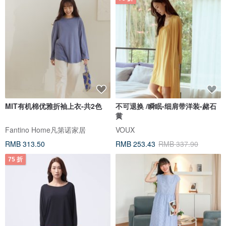
MIT有机棉优雅折袖上衣-共2色
不可退换 /瞬眠-细肩带洋装-赭石
黄
Fantino Home凡第诺家居
VOUX
RMB 313.50
RMB 253.43
RMB 337.90
75 折