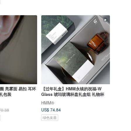
C圈 亮雾面 易扣 耳环
【过年礼盒】HMM永续的祝福-W
送礼包装
Glass 琥珀玻璃杯盘礼盒组 礼物杯
HMM®
US$ 74.84
70.38
绿色友善