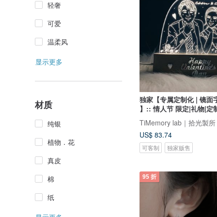
轻奢
可爱
温柔风
显示更多
独家【专属定制化 | 镜
材质
】:: 情人节 限定|礼物|定
TiMemory lab｜拾光製
纯银
US$ 83.74
植物．花
可客制
独家贩售
真皮
95 折
棉
纸