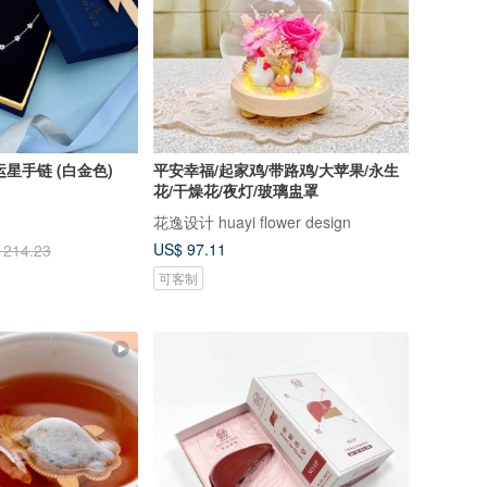
幸运星手链 (白金色)
平安幸福/起家鸡/带路鸡/大苹果/永生
花/干燥花/夜灯/玻璃盅罩
花逸设计 huayi flower design
US$ 97.11
 214.23
可客制