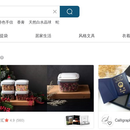
特色手信
香膏
天然白水晶球
蛇
提袋
居家生活
风格文具
衣
语汇
Calligrap
4.9
(560)