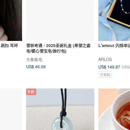
 易扣 耳环
雪林奇遇 - 2025圣诞礼盒 (希望之森
L'amour 闪烁
皂/暖心雪宝皂/旅行包)
大春炼皂
ARLOS
US$ 40.09
US$ 149.97
US$
可客制
9 折