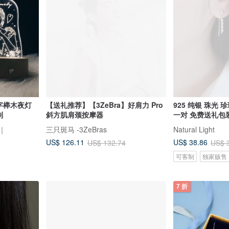
面字榉木夜灯
【送礼推荐】【3ZeBra】好肩力 Pro
925 纯银 珠光
制
斜方肌肩颈按摩器
一对 免费送礼包
所｜
三只斑马 -3ZeBras
Natural Light
US$ 126.11
US$ 38.86
US$ 132.74
US$ 
可客制
独家贩售
7 折