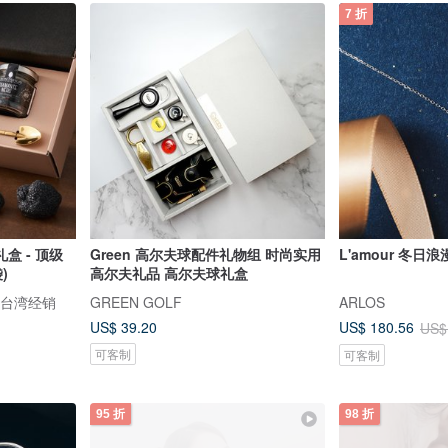
7 折
盒 - 顶级
Green 高尔夫球配件礼物组 时尚实用
L'amour 冬日
)
高尔夫礼品 高尔夫球礼盒
fi 台湾经销
GREEN GOLF
ARLOS
US$ 39.20
US$ 180.56
US$
可客制
可客制
95 折
98 折