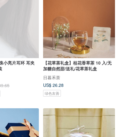
 珍珠小亮片耳环 耳夹
【花草茶礼盒】桂花香草茶 10 入/无
装
加糖自然甜/送礼/花草茶礼盒
日暮禾茶
US$ 26.28
39.65
绿色友善