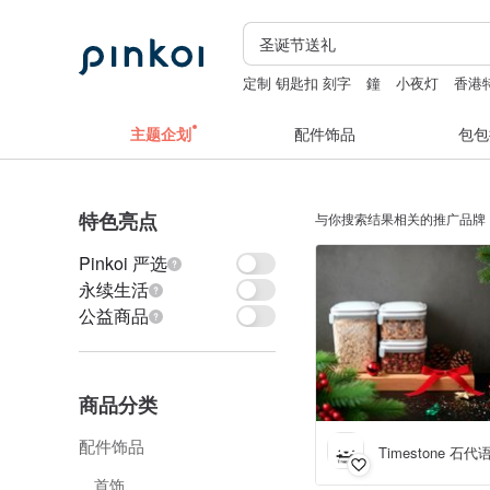
定制 钥匙扣 刻字
鐘
小夜灯
香港
豆荚娃娃
主题企划
配件饰品
包包
特色亮点
与你搜索结果相关的推广品牌
Pinkoi 严选
永续生活
公益商品
商品分类
配件饰品
Timestone 石代
首饰