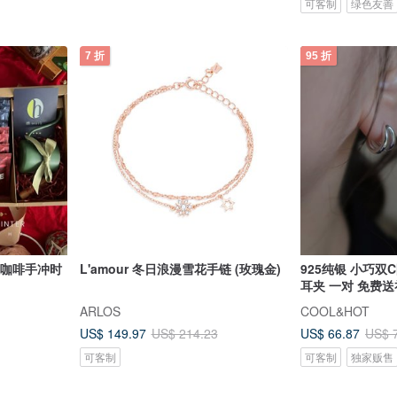
可客制
绿色友善
7 折
95 折
L'amour 冬日浪漫雪花手链 (玫瑰金)
925纯银 小巧双
耳夹 一对 免费
ARLOS
COOL&HOT
US$ 149.97
US$ 66.87
US$ 214.23
US$ 
可客制
可客制
独家贩售