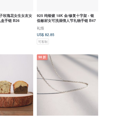
王子玫瑰花女生女友女
925 纯银镀 18K 金/修复十字架 - 银
盒手链 B26
低敏材女可洗澡情人节礼物手链 B47
礼悟
US$ 82.85
可客制
98 折