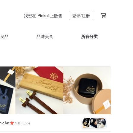
我想在 Pinkoi 上贩售
登录/注册
着良品
品味美食
所有分类
2
+
hicArt
5.0
(356)