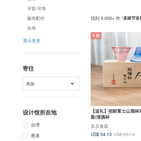
卡套/吊饰
找到 9,000+ 件 “
圣诞节送
服饰配件
头饰
9 折
显示更多
寄往
美国
【送礼】招财富士山酒杯对
设计馆所在地
装/清酒杯
台湾
东京食器
US$ 54.13
US$ 60.14
香港