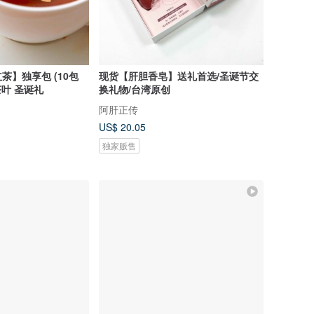
茶】独享包 (10包
现货【肝胆香皂】送礼首选/圣诞节交
茶叶 圣诞礼
换礼物/台湾原创
阿肝正传
US$ 20.05
独家贩售