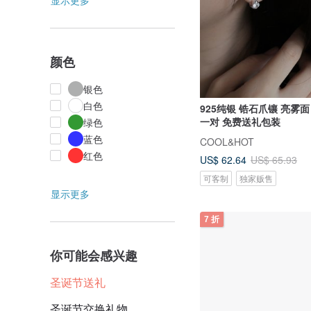
显示更多
颜色
银色
白色
925纯银 锆石爪镶 亮雾面
一对 免费送礼包装
绿色
蓝色
COOL&HOT
红色
US$ 62.64
US$ 65.93
可客制
独家贩售
显示更多
7 折
你可能会感兴趣
圣诞节送礼
圣诞节交换礼物