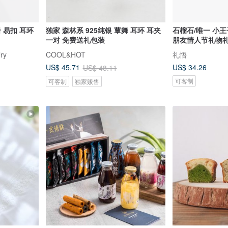
岩 易扣 耳环
独家 森林系 925纯银 蕈舞 耳环 耳夹
石榴石/唯一 小
一对 免费送礼包装
朋友情人节礼物礼
ry
COOL&HOT
礼悟
US$ 34.26
US$ 45.71
US$ 48.11
可客制
可客制
独家贩售