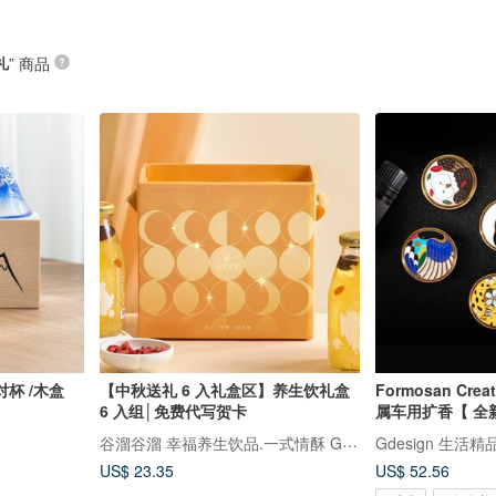
礼
” 商品
杯 /木盒
【中秋送礼 6 入礼盒区】养生饮礼盒
Formosan Crea
6 入组│免费代写贺卡
属车用扩香【 全
谷溜谷溜 幸福养生饮品.一式情酥 Guliu Guliu
Gdesign 生活
US$ 23.35
US$ 52.56