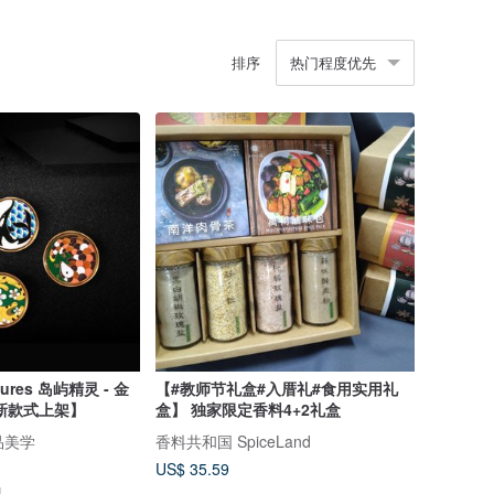
排序
热门程度优先
tures 岛屿精灵 - 金
【#教师节礼盒#入厝礼#食用实用礼
新款式上架】
盒】 独家限定香料4+2礼盒
精品美学
香料共和国 SpiceLand
US$ 35.59