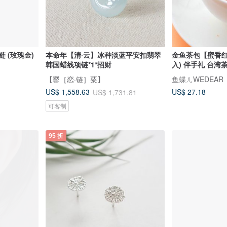
链 (玫瑰金)
本命年【清·云】冰种淡蓝平安扣翡翠
金鱼茶包【蜜香红
韩国蜡线项链*1*招财
入) 伴手礼 台湾
【罂［恋·链］粟】
鱼蝶ㄦWEDEAR
US$ 27.18
US$ 1,558.63
US$ 1,731.81
可客制
95 折