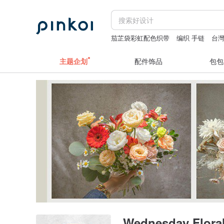
茄芷袋彩虹配色织带
编织 手链
台
丸モ高木陶器 富士山
手机壳 日本
主题企划
配件饰品
包包
Wednesday Flo