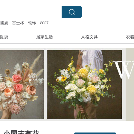
灣國旗
富士杯
银饰
2027
提袋
居家生活
风格文具
衣
ral 小周末有花