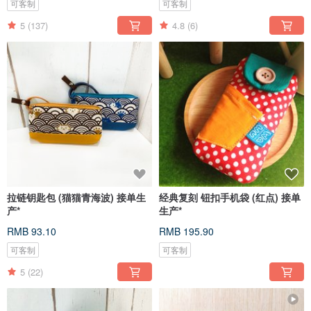
可客制
可客制
5
(137)
4.8
(6)
拉链钥匙包 (猫猫青海波) 接单生
经典复刻 钮扣手机袋 (红点) 接单
产*
生产*
RMB 93.10
RMB 195.90
可客制
可客制
5
(22)