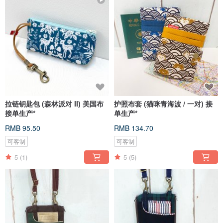
拉链钥匙包 (森林派对 II) 美国布
护照布套 (猫咪青海波 / 一对) 接
接单生产*
单生产*
RMB 95.50
RMB 134.70
可客制
可客制
5
(1)
5
(5)