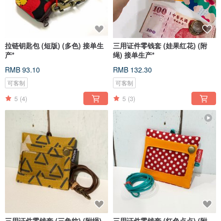
拉链钥匙包 (短版) (多色) 接单生
三用证件零钱套 (娃果红花) (附
产*
绳) 接单生产*
RMB 93.10
RMB 132.30
可客制
可客制
5
(4)
5
(3)
三用证件零钱套 (三角纹) (附绳)
三用证件零钱套 (红色点点) (附