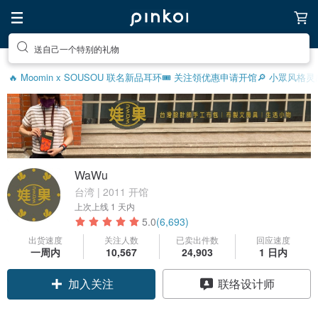
送自己一个特别的礼物
🔥 Moomin x SOUSOU 联名新品
耳环
🎟️ 关注領优惠
申请开馆
🔎 小眾风格灵
WaWu
台湾 | 2011 开馆
上次上线
1 天内
5.0
(6,693)
出货速度
关注人数
已卖出件数
回应速度
一周内
10,567
24,903
1 日内
加入关注
联络设计师