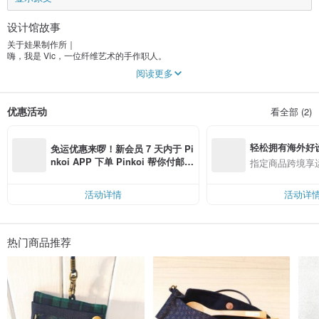
设计馆故事
关于娃果制作所｜
嗨，我是 Vic，一位纤维艺术的手作职人。
娃果制作所是我的个人工作室，创作布包、纤维杂货与复合媒材小物。
阅读更多
所有作品皆为少量手作，有时结合教学与大家分享纤维手作的乐趣。
创作风格与理念｜
优惠活动
看全部 (2)
我的创作多以布料、刺绣、羊毛毡等为媒材，尝试纤维之间的碰撞产生新的灵
感。
喜欢从自然与内心出发，让每件作品都带有情感的痕迹。
轻松拥有海外好
免运优惠来啰！新会员 7 天内于 Pi
－
nkoi APP 下单 Pinkoi 帮你付邮
指定商品跨境享
费，满 RMB 250 最高可折邮费 R
※ 周六日与国定假日公休无出货，工作室无开机作业。
MB 40
※ 依财政部国税局规定，发票随货附寄予消费者，以符规定。
活动详情
活动详
※ 订制款商品，请参照订制所需工作天数计算，不含六日。
※ 需指定时间寄送（不是急件的意思），请使用“黑猫宅急便”寄送。
热门商品推荐