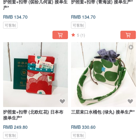
护照套+扣带 (缤纷几何蓝) 接单生
护照套+扣带 (青海波) 接单生产*
产*
RMB 134.70
RMB 134.70
可客制
可客制
5
(1)
护照套+扣带 (北欧红花) 日本布
三层束口水桶包 (绿丸) 接单生产*
接单生产*
RMB 249.80
RMB 330.60
可客制
可客制