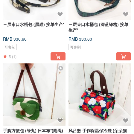
三层束口水桶包 (黑猫) 接单生产*
三层束口水桶包 (深蓝绿格) 接单
生产*
RMB 330.60
RMB 330.60
可客制
可客制
5
(1)
手腕方便包 (绿丸) 日本布*(附绳)
风吕敷 手作保温保冷袋 (朵朵猫 -