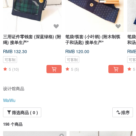
三用证件零钱套 (深蓝绿格) (附
笔袋/筷套 (小叶柄) (附木制筷
笔袋
绳) 接单生产*
子和汤匙) 接单生产*
和汤
RMB 132.30
RMB 120.00
RMB
可客制
可客制
可
5
(10)
5
(5)
5
设计馆商品
WaWu
筛选商品 ( 0 )
排序
198 个商品