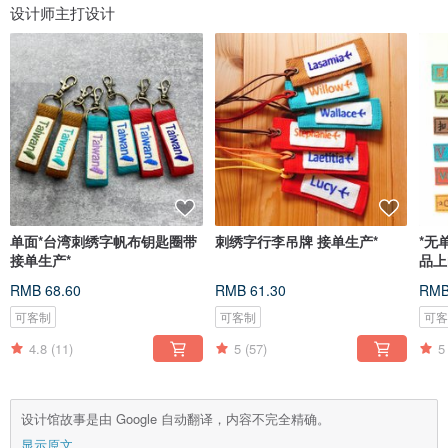
设计师主打设计
单面*台湾刺绣字帆布钥匙圈带
刺绣字行李吊牌 接单生产*
*无
接单生产*
品上
RMB 68.60
RMB 61.30
RMB
可客制
可客制
可
4.8
(11)
5
(57)
5
设计馆故事是由 Google 自动翻译，内容不完全精确。
显示原文