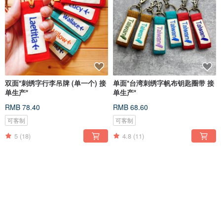
双面*刺绣字行李吊牌 (单一个) 接
单面*台湾刺绣字帆布钥匙圈带 接
单生产*
单生产*
RMB 78.40
RMB 68.60
可客制
可客制
5
(18)
4.8
(11)