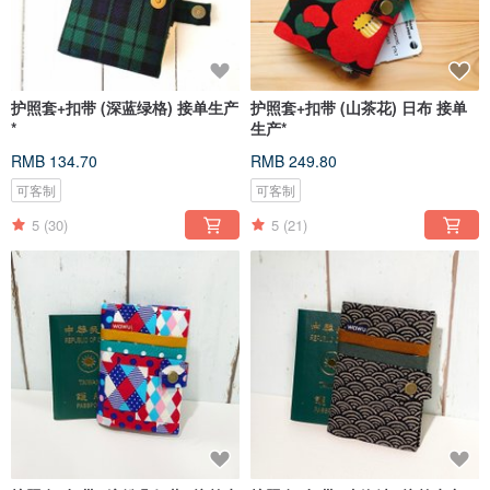
护照套+扣带 (深蓝绿格) 接单生产
护照套+扣带 (山茶花) 日布 接单
*
生产*
RMB 134.70
RMB 249.80
可客制
可客制
5
(30)
5
(21)