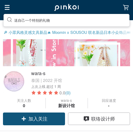
送自己一个特别的礼物
🔎 小眾风格灵感
文具新品
🔥 Moomin x SOUSOU 联名新品
日本小众饰品
🎟
wara-s
泰国 | 2022 开馆
上次上线
超过 1 周
0.0
(0)
关注人数
wara-s
回应速度
0
新设计馆
-
加入关注
联络设计师