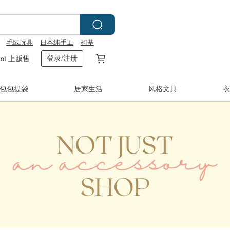
毛绒玩具
日本纯手工
柯基
登录/注册
koi 上贩售
包包提袋
居家生活
风格文具
衣