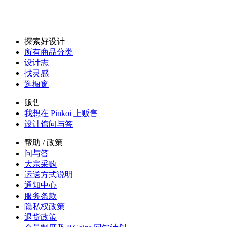
探索好设计
所有商品分类
设计志
找灵感
逛橱窗
贩售
我想在 Pinkoi 上贩售
设计馆问与答
帮助 / 政策
问与答
大宗采购
运送方式说明
通知中心
服务条款
隐私权政策
退货政策