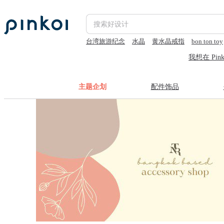
台湾旅游纪念
水晶
黄水晶戒指
bon ton toy
古董耳环
我想在 Pin
主题企划
配件饰品