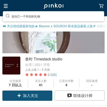
送自己一个特别的礼物
🎟️ 关注領优惠
最新包款
🔥 Moomin x SOUSOU 联名新品
最新上架
🔎 小眾
沓时 Timestack studio
台湾 | 2021 开馆
上次上线
1～3 天前
0.0
(0)
出货速度
关注人数
已卖出件数
回应速度
7 日以上
41
4
-
加入关注
联络设计师