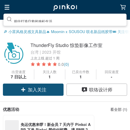
前往打造疗愈的放松生活
🔎 小眾风格灵感
文具新品
🔥 Moomin x SOUSOU 联名新品
纸胶带
🎟️ 关注
ThunderFly Studio 惊蛰影像工作室
台湾 | 2023 开馆
上次上线
超过 1 周
0.0
(0)
出货速度
关注人数
已卖出件数
回应速度
7 日以上
1
1
-
加入关注
联络设计师
优惠活动
看全部 (1)
免运优惠来啰！新会员 7 天内于 Pinkoi A
PP 下单 Pinkoi 帮你付邮费，满 RMB 25