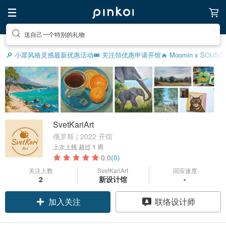
送自己一个特别的礼物
🔎 小眾风格灵感
最新优惠活动
🎟️ 关注領优惠
申请开馆
🔥 Moomin x SOU
SvetKariArt
俄罗斯 | 2022 开馆
上次上线
超过 1 周
0.0
(0)
关注人数
SvetKariArt
回应速度
2
新设计馆
-
加入关注
联络设计师