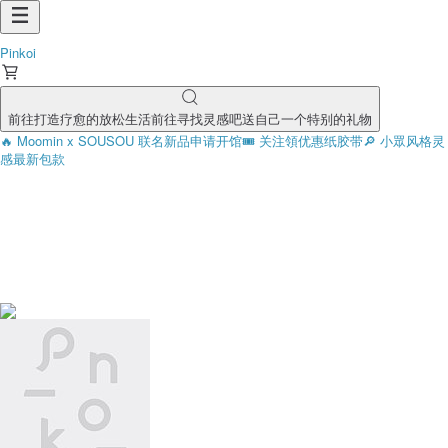
Pinkoi
前往打造疗愈的放松生活
前往寻找灵感吧
送自己一个特别的礼物
🔥 Moomin x SOUSOU 联名新品
申请开馆
🎟️ 关注領优惠
纸胶带
🔎 小眾风格灵
感
最新包款