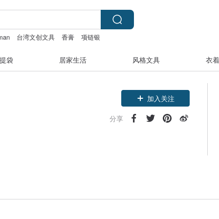
 man
台湾文创文具
香膏
项链银
提袋
居家生活
风格文具
衣
加入关注
分享