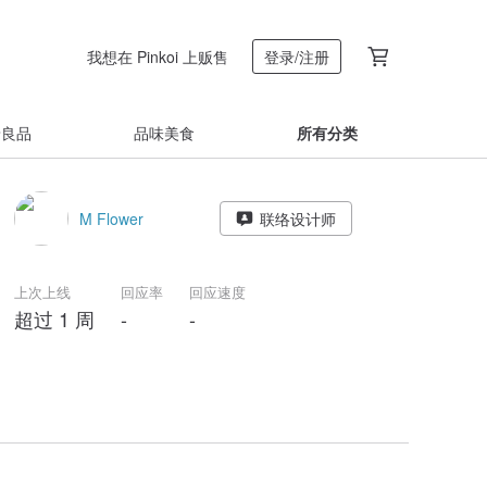
我想在 Pinkoi 上贩售
登录/注册
着良品
品味美食
所有分类
M Flower
联络设计师
上次上线
回应率
回应速度
超过 1 周
-
-