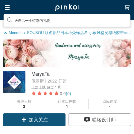
送自己一个特别的礼物
🔥 Moomin x SOUSOU 联名新品
日本小众饰品
🔎 小眾风格灵感
纸胶带
🎟️
MaryaTa
俄罗斯 | 2022 开馆
上次上线
超过 1 周
0.0
(0)
关注人数
已卖出件数
回应速度
3
1
-
加入关注
联络设计师