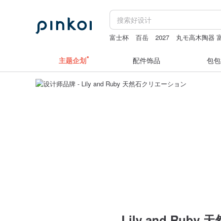
富士杯
百岳
2027
丸モ高木陶器 
手机壳 日本翻盖
主题企划
配件饰品
包包
Lily and Rub