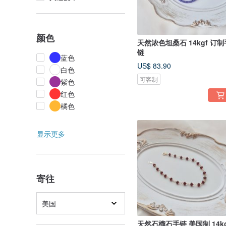
颜色
天然浓色坦桑石 14kgf 订制
链
蓝色
US$ 83.90
白色
可客制
紫色
红色
橘色
显示更多
寄往
美国
天然石榴石手链 美国制 14kg