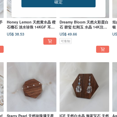
確定
手
Honey Lemon 天然黄水晶 橙
Dreamy Bloom 天然火彩蛋白
坦
石榴石 淡水珍珠 14KGF 耳勾
石 碧玺 红刚玉 水晶 14K注金
银
耳环
手链
US$ 38.53
US$ 49.66
US
可客制
f
Starry Pearl 天然珍珠满天星
ICE 天然白水晶 海蓝宝石 天然
A