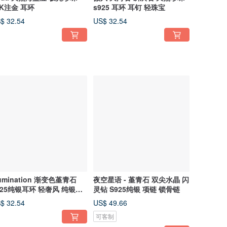
4K注金 耳环
s925 耳环 耳钉 轻珠宝
$ 32.54
US$ 32.54
lumination 渐变色堇青石
夜空星语 - 堇青石 双尖水晶 闪
925纯银耳环 轻奢风 纯银耳
灵钻 S925纯银 项链 锁骨链
$ 32.54
US$ 49.66
可客制