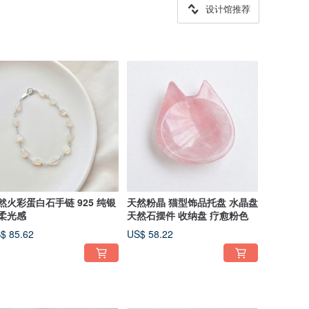
设计馆推荐
然火彩蛋白石手链 925 纯银
天然粉晶 猫型饰品托盘 水晶盘
柔光感
天然石摆件 收纳盘 疗愈粉色
$ 85.62
US$ 58.22