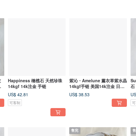
灰
Happiness 橄榄石 天然珍珠
紫沁・Amelune 薰衣草紫水晶
S
耳
14kgf 14k注金 手链
14kgf手链 美国14k注金 日系
石
轻珠宝
US$ 42.81
US$ 38.53
US
可客制
可
售完
售