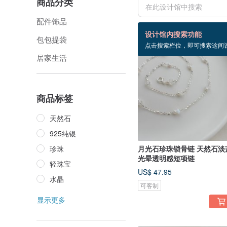
商品分类
配件饰品
34 个商品
设计馆内搜索功能
包包提袋
点击搜索栏位，即可搜索这间
居家生活
商品标签
天然石
925纯银
珍珠
月光石珍珠锁骨链 天然石淡
光晕透明感短项链
轻珠宝
US$ 47.95
水晶
可客制
显示更多