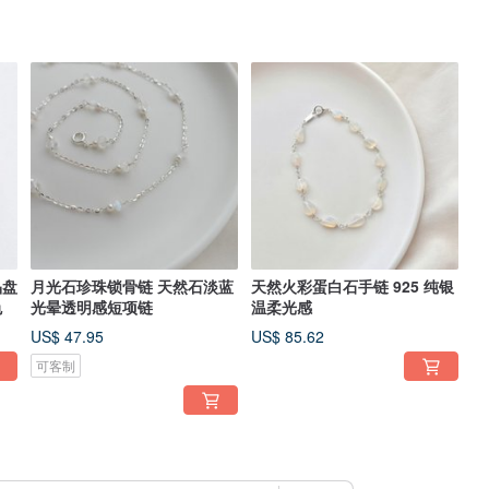
晶盘
月光石珍珠锁骨链 天然石淡蓝
天然火彩蛋白石手链 925 纯银
色
光晕透明感短项链
温柔光感
US$ 47.95
US$ 85.62
可客制