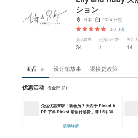
ション
日本
2024 开馆
0.0
(0)
商品数量
已卖出件数
关注
34
1
14
商品
设计馆故事
退换货政策
34
优惠活动
看全部 (2)
免运优惠来啰！新会员 7 天内于 Pinkoi A
PP 下单 Pinkoi 帮你付邮费，满 US$ 30.0
0 最高可折邮费 US$ 6.00
活动详情