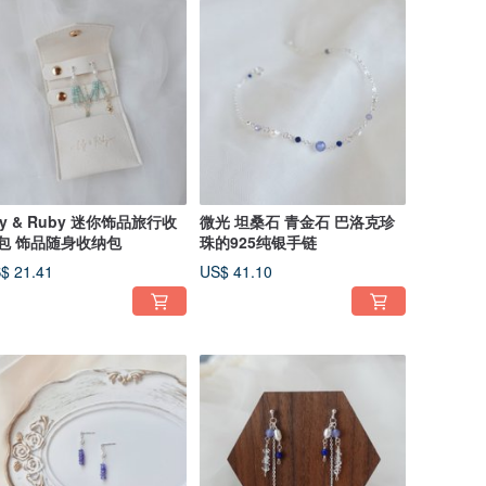
ily & Ruby 迷你饰品旅行收
微光 坦桑石 青金石 巴洛克珍
包 饰品随身收纳包
珠的925纯银手链
$ 21.41
US$ 41.10