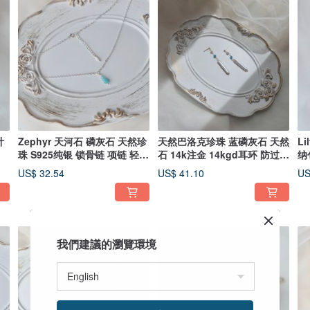
计
Zephyr 天河石 磷灰石 天然珍
天然巴洛克珍珠 蓝磷灰石 天然
L
珠 S925纯银 锁骨链 项链 轻珠
石 14k注金 14kgd耳环 防过敏
纳
宝
耳环
US$ 32.54
US$ 41.10
US
我們建議的瀏覽環境