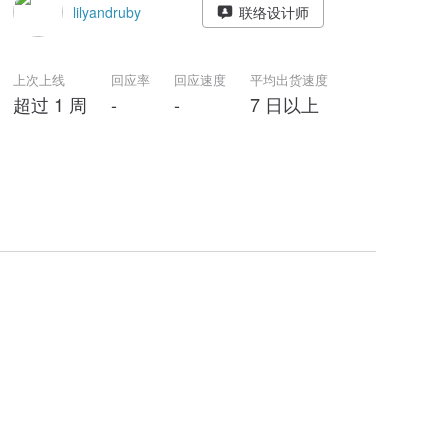
lilyandruby
联络设计师
上次上线
回应率
回应速度
平均出货速度
超过 1 周
-
-
7 日以上