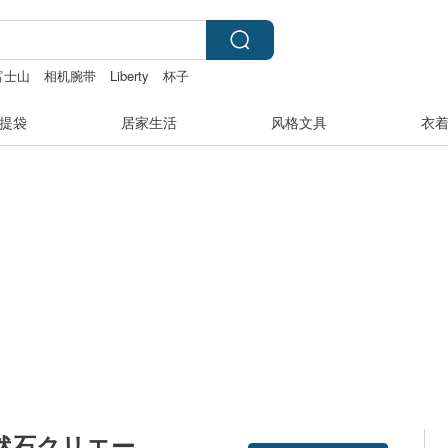
富士山
相机腕带
Liberty
杯子
提袋
居家生活
风格文具
衣
y 天然石クリエー