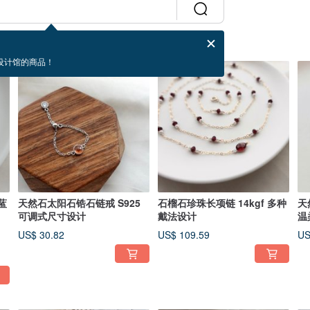
设计馆的商品！
蓝
天然石太阳石锆石链戒 S925
石榴石珍珠长项链 14kgf 多种
天
可调式尺寸设计
戴法设计
温
US$ 30.82
US$ 109.59
US