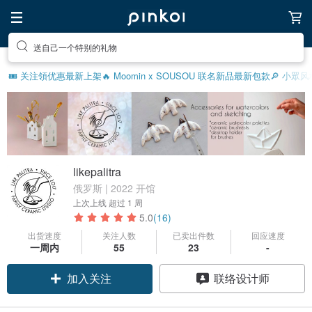
送自己一个特别的礼物
🎟️ 关注領优惠
最新上架
🔥 Moomin x SOUSOU 联名新品
最新包款
🔎 小眾
likepalitra
俄罗斯 | 2022 开馆
上次上线
超过 1 周
5.0
(16)
出货速度
关注人数
已卖出件数
回应速度
一周内
55
23
-
加入关注
联络设计师