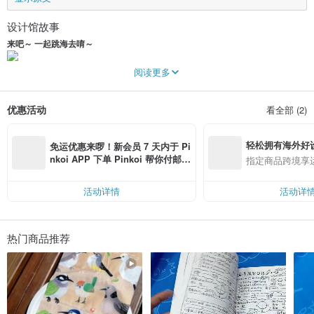
设计馆故事
来吧～ 一起跳海去唷～
阅读更多
我叫奇美，来自理工多媒体设计系。自从爱上独木舟，当上了半个水上人以后就
沉迷海上生活，一发不可收拾。灵感从此而生，凭绘本日记记载我的海洋生活。
优惠活动
看全部 (2)
偶尔出海跑上山去看，风境好美！
轻松拥有海外好
免运优惠来啰！新会员 7 天内于 Pi
当亲身来过穿过海蚀洞，你就会明白...人类好渺少。
nkoi APP 下单 Pinkoi 帮你付邮
指定商品跨境享
费，满 RMB 250 最高可折邮费 R
为了这份热血，
东海岸手作
就出现了。
MB 40
活动详情
活动详
有海也有岸，这是一个关于海洋，山林与土地的手作小小店。
现在只有pinkoi 这个online store, 或者四出奔走参与各大手作市集。
关注设计馆可获9折优惠～
热门商品推荐
敬请留意，小店小本经营，
免邮只包平邮服务，若果客人提供错误地址，或者邮件失窃，店主系唔会接受补
寄嫁！～～～～～
如想避免问题，请补拍挂号运费，或要求速递服务，大感谢。
新项目，我会起西贡搞独木舟funday, 欢迎大家参与～