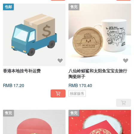
包邮
售完
香港本地挂号补运费
八仙岭鲸鲨和太阳鱼宝宝去旅行
陶瓷杯子
RMB 17.20
RMB 170.40
独家贩售
售完
售完