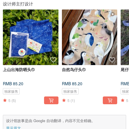
设计师主打设计
上山出海防晒头巾
自然鸟仔头巾
尾仔
RMB 85.20
RMB 85.20
RMB
独家贩售
独家贩售
独
5
(5)
5
(1)
5
设计馆故事是由 Google 自动翻译，内容不完全精确。
显示原文