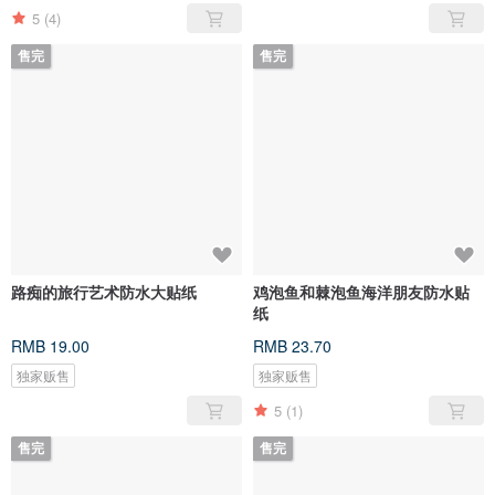
5
(4)
售完
售完
路痴的旅行艺术防水大贴纸
鸡泡鱼和棘泡鱼海洋朋友防水贴
纸
RMB 19.00
RMB 23.70
独家贩售
独家贩售
5
(1)
售完
售完