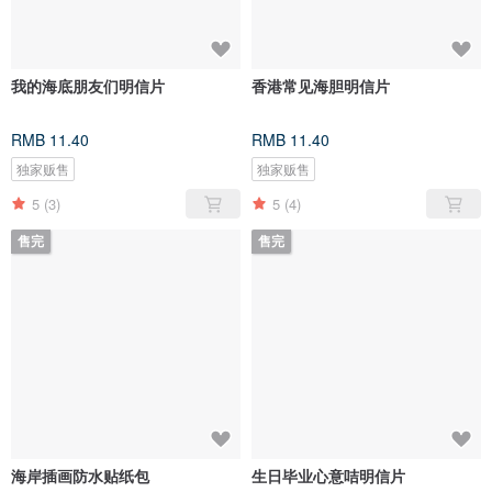
我的海底朋友们明信片
香港常见海胆明信片
RMB 11.40
RMB 11.40
独家贩售
独家贩售
5
(3)
5
(4)
售完
售完
海岸插画防水贴纸包
生日毕业心意咭明信片