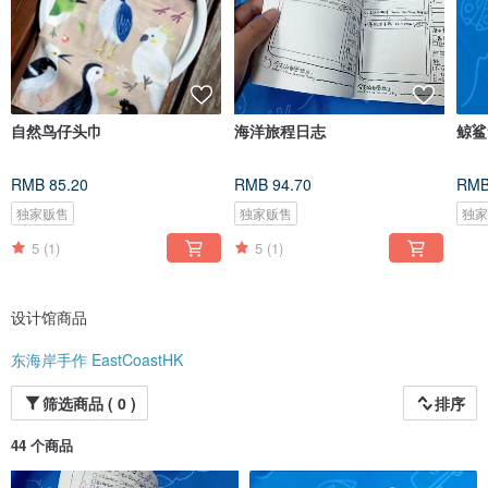
自然鸟仔头巾
海洋旅程日志
鲸鲨
RMB 85.20
RMB 94.70
RMB
独家贩售
独家贩售
独
5
(1)
5
(1)
设计馆商品
东海岸手作 EastCoastHK
筛选商品 ( 0 )
排序
44 个商品