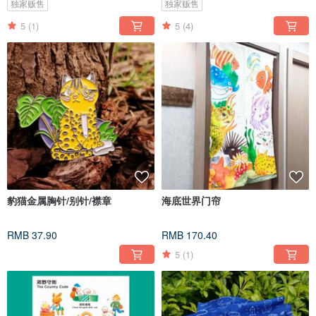
独家贩售
独家贩售
5
(1)
5
(4)
豹猫金属胸针/别针/襟章
海底世界门帘
RMB 37.90
RMB 170.40
5
(1)