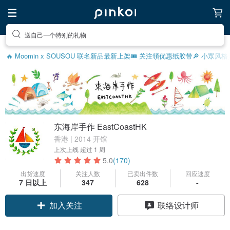
送自己一个特别的礼物
🔥 Moomin x SOUSOU 联名新品
最新上架
🎟️ 关注領优惠
纸胶带
🔎 小眾风
东海岸手作 EastCoastHK
香港 | 2014 开馆
上次上线
超过 1 周
5.0
(170)
出货速度
关注人数
已卖出件数
回应速度
7 日以上
347
628
-
加入关注
联络设计师