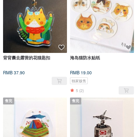
背背囊去露营的花猫匙扣
海岛猫防水贴纸
RMB 37.90
RMB 19.00
独家贩售
5
(2)
售完
售完