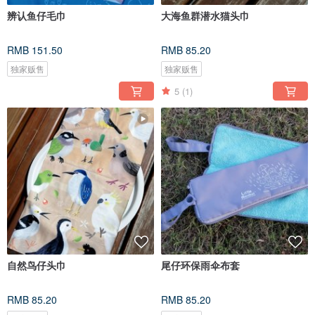
辨认鱼仔毛巾
大海鱼群潜水猫头巾
RMB 151.50
RMB 85.20
独家贩售
独家贩售
5
(1)
自然鸟仔头巾
尾仔环保雨伞布套
RMB 85.20
RMB 85.20