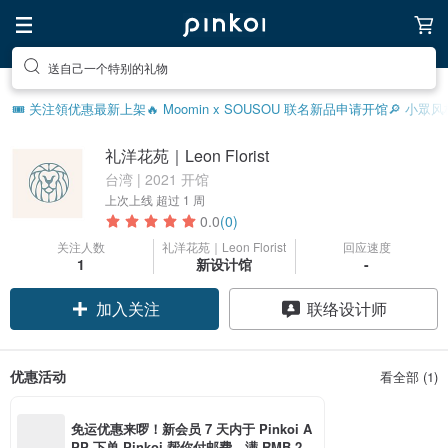
送自己一个特别的礼物
🎟️ 关注領优惠
最新上架
🔥 Moomin x SOUSOU 联名新品
申请开馆
🔎 小眾
礼洋花苑｜Leon Florist
台湾 | 2021 开馆
上次上线
超过 1 周
0.0
(0)
关注人数
礼洋花苑｜Leon Florist
回应速度
1
新设计馆
-
加入关注
联络设计师
优惠活动
看全部 (1)
免运优惠来啰！新会员 7 天内于 Pinkoi A
PP 下单 Pinkoi 帮你付邮费，满 RMB 25