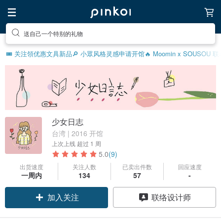
送自己一个特别的礼物
🎟️ 关注領优惠
文具新品
🔎 小眾风格灵感
申请开馆
🔥 Moomin x SOUSOU
少女日志
台湾 | 2016 开馆
上次上线
超过 1 周
5.0
(9)
出货速度
关注人数
已卖出件数
回应速度
一周内
134
57
-
加入关注
联络设计师