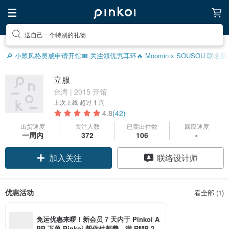
送自己一个特别的礼物
🔎 小眾风格灵感
申请开馆
🎟️ 关注領优惠
耳环
🔥 Moomin x SOUSOU 联名
立服
台湾 | 2015 开馆
上次上线
超过 1 周
4.8
(42)
出货速度
关注人数
已卖出件数
回应速度
领优惠券
一周内
372
106
-
加入关注
联络设计师
优惠活动
看全部 (1)
免运优惠来啰！新会员 7 天内于 Pinkoi A
PP 下单 Pinkoi 帮你付邮费，满 RMB 25