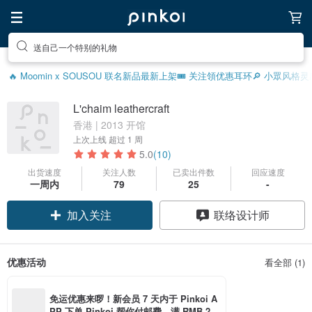
送自己一个特别的礼物
🔥 Moomin x SOUSOU 联名新品
最新上架
🎟️ 关注領优惠
耳环
🔎 小眾风格灵
L'chaim leathercraft
香港 | 2013 开馆
上次上线
超过 1 周
5.0
(10)
出货速度
关注人数
已卖出件数
回应速度
一周内
79
25
-
加入关注
联络设计师
优惠活动
看全部 (1)
免运优惠来啰！新会员 7 天内于 Pinkoi A
PP 下单 Pinkoi 帮你付邮费，满 RMB 25