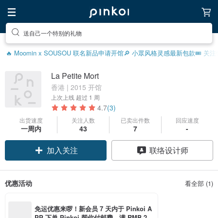
送自己一个特别的礼物
🔥 Moomin x SOUSOU 联名新品
申请开馆
🔎 小眾风格灵感
最新包款
🎟️ 关
La Petite Mort
香港 | 2015 开馆
上次上线
超过 1 周
4.7
(3)
出货速度
关注人数
已卖出件数
回应速度
领优惠券
一周内
43
7
-
加入关注
联络设计师
优惠活动
看全部 (1)
免运优惠来啰！新会员 7 天内于 Pinkoi A
PP 下单 Pinkoi 帮你付邮费，满 RMB 25