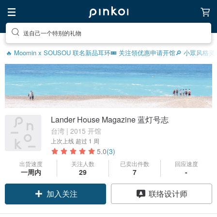
送自己一个特别的礼物
🔥 Moomin x SOUSOU 联名新品
耳环
🎟️ 关注領优惠
申请开馆
🔎 小眾风格灵
Lander House Magazine 蓝灯号志
台湾 | 2015 开馆
上次上线
超过 1 周
5.0
(3)
出货速度
关注人数
已卖出件数
回应速度
一周内
29
7
-
加入关注
联络设计师