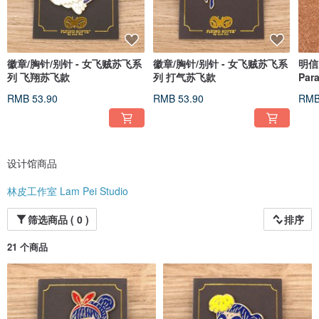
徽章/胸针/别针 - 女飞贼苏飞系
徽章/胸针/别针 - 女飞贼苏飞系
明信片Po
列 飞翔苏飞款
列 打气苏飞款
Pa
RMB 53.90
RMB 53.90
RMB
设计馆商品
林皮工作室 Lam Pei Studio
筛选商品 ( 0 )
排序
21 个商品