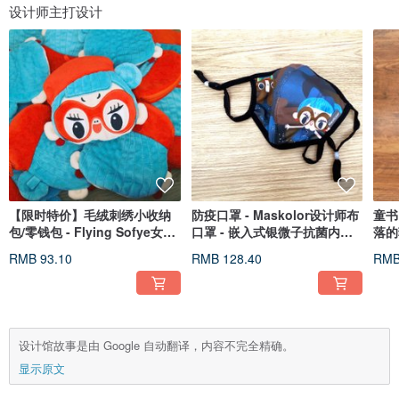
设计师主打设计
【限时特价】毛绒刺绣小收纳
防疫口罩 - Maskolor设计师布
童书
包/零钱包 - Flying Sofye女飞
口罩 - 嵌入式银微子抗菌内层
落的
贼苏飞
专利
RMB 93.10
RMB 128.40
RMB
设计馆故事是由 Google 自动翻译，内容不完全精确。
显示原文