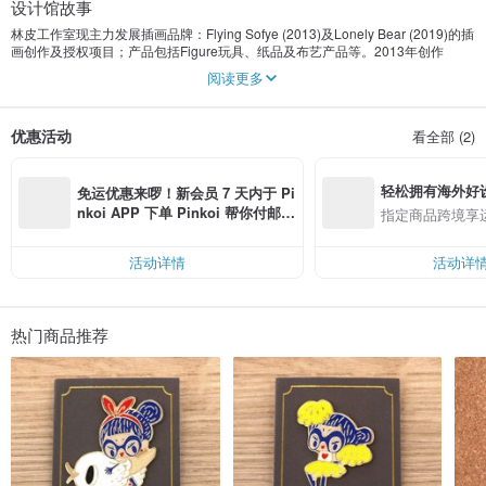
设计馆故事
林皮工作室现主力发展插画品牌：Flying Sofye (2013)及Lonely Bear (2019)的插
画创作及授权项目；产品包括Figure玩具、纸品及布艺产品等。2013年创作
“Flying Sofye苏飞”角色并开始发掘背后故事。2012年开始出现于香港的不同商场
阅读更多
活动。近年推出搪胶系列并参与海外潮流玩具展览，包括：北京、上海、日本、
泰国、台北等；最近制作动画短片更荣获第七届动画支持计划－“初创企业动画”铜
奖。
优惠活动
看全部 (2)
苏飞的形象带点温润俏皮又神神秘秘的，令人想起六七十年代锄强扶弱的黑玫瑰
电影。虽未有锄强扶弱的好本领，却充满正义感和好奇心，擅于发掘旧事物背后
轻松拥有海外好
隐藏的故事。
免运优惠来啰！新会员 7 天内于 Pi
nkoi APP 下单 Pinkoi 帮你付邮
指定商品跨境享
费，满 RMB 250 最高可折邮费 R
MB 40
活动详情
活动详
热门商品推荐