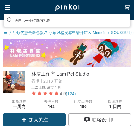
送自己一个特别的礼物
🎟️ 关注領优惠
最新包款
🔎 小眾风格灵感
申请开馆
🔥 Moomin x SOUSOU
林皮工作室 Lam Pei Studio
香港 | 2013 开馆
上次上线
超过 1 周
4.9
(124)
出货速度
关注人数
已卖出件数
回应速度
一周内
442
496
1 日内
领优惠券
联络设计师
加入关注