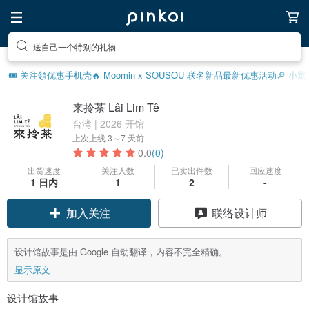
送自己一个特别的礼物
🎟️ 关注領优惠
手机壳
🔥 Moomin x SOUSOU 联名新品
最新优惠活动
🔎 小
来拎茶 Lâi Lim Tê
台湾 | 2026 开馆
上次上线
3～7 天前
0.0
(0)
出货速度
关注人数
已卖出件数
回应速度
1 日内
1
2
-
加入关注
联络设计师
设计馆故事是由 Google 自动翻译，内容不完全精确。
显示原文
设计馆故事