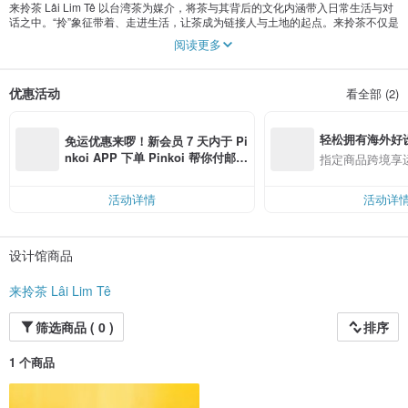
来拎茶 Lâi Lim Tê 以台湾茶为媒介，将茶与其背后的文化内涵带入日常生活与对
话之中。“拎”象征带着、走进生活，让茶成为链接人与土地的起点。来拎茶不仅是
茶品牌，更是一个以茶为线索，持续创作并分享台湾故事的文化体验平台，拎
阅读更多
的，不只是一杯茶，而是我们想留下的生活方式与台湾故事。
优惠活动
看全部 (2)
轻松拥有海外好
免运优惠来啰！新会员 7 天内于 Pi
nkoi APP 下单 Pinkoi 帮你付邮
指定商品跨境享
费，满 RMB 250 最高可折邮费 R
MB 40
活动详情
活动详
设计馆商品
来拎茶 Lâi Lim Tê
筛选商品 ( 0 )
排序
1 个商品