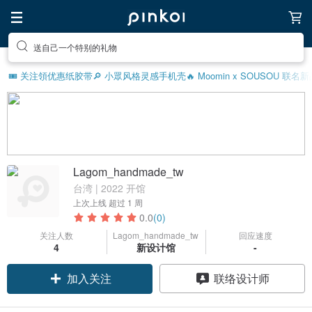
送自己一个特别的礼物
🎟️ 关注領优惠
纸胶带
🔎 小眾风格灵感
手机壳
🔥 Moomin x SOUSOU 联名
Lagom_handmade_tw
台湾 | 2022 开馆
上次上线
超过 1 周
0.0
(0)
关注人数
Lagom_handmade_tw
回应速度
4
新设计馆
-
加入关注
联络设计师