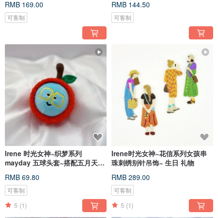
RMB 169.00
RMB 144.50
可客制
可客制
Irene 时光女神~织梦系列
Irene时光女神~花信系列女孩串
mayday 五球头套~搭配五月天五
珠刺绣别针吊饰~ 生日 礼物
球变变头套
RMB 69.80
RMB 289.00
可客制
可客制
5
(1)
5
(1)