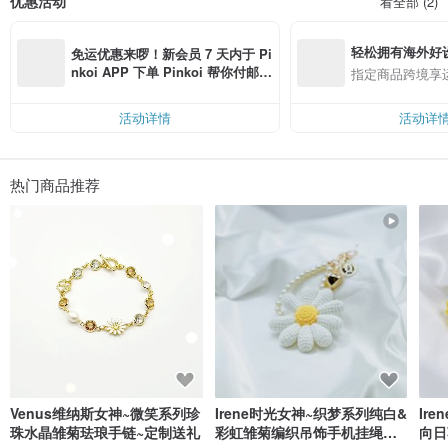
优惠活动
看全部 (2)
又价格亲民的轻珠宝。每件作品选用高品质的各式宝石，例如天然珍珠、玉石、
水晶...等，融合古典与现代元素，风格优雅而不失个性，在任何场合佩戴都能展
现迷人风采。
轻松拥有海外好
免运优惠来啰！新会员 7 天内于 Pi
娣熙 La Déesse 轻珠宝希望让佩戴者能够感受到希腊女神的精神，展现出不受束
nkoi APP 下单 Pinkoi 帮你付邮
指定商品跨境享
缚的美丽与找到内心共鸣的力量，感受到‘La Déesse 女神’品牌所传递的永恒之
费，满 RMB 250 最高可折邮费 R
美。
MB 40
活动详情
活动详
**关注设计馆、购物后留下评价都可以获得优惠券，全馆不定时有加价购、满额
或满件包邮、新品折扣活动，敬请随时关注喔!!
**欢迎追踪我们的社区，IG"ladeesse__official"、FB"娣熙 La Déesse"，会不定
热门商品推荐
时有新品及优惠消息
Venus维纳斯女神~微笑系列珍
Irene时光女神~织梦系列纯白&
Ir
珠水晶雏菊珐琅手链~定制送礼
彩虹雏菊编织吊饰手机挂绳钥
向日