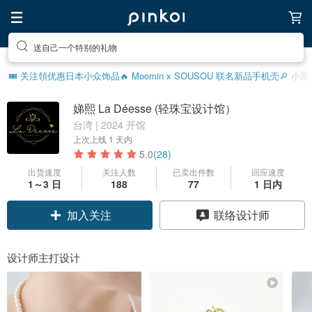
送自己一个特别的礼物
🎟️ 关注領优惠
日本小众饰品
🔥 Moomin x SOUSOU 联名新品
手机壳
🔎 小
娣熙 La Déesse (轻珠宝设计馆）
台湾 | 2024 开馆
上次上线
1 天内
5.0
(28)
出货速度
关注人数
已卖出件数
回应速度
1～3 日
188
77
1 日内
领优惠券
联络设计师
加入关注
设计师主打设计