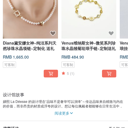
Diana黛安娜女神~纯洁系列天
Venus维纳斯女神~微笑系列珍
Ve
然珍珠水晶项链~定制化 送礼
珠水晶雏菊珐琅手链~定制送礼
琅挂
礼物
RMB 1,665.00
RMB 484.90
RMB
可客制
可客制
可
5
(1)
设计馆故事
娣熙 La Déesse 的设计理念“品味不是奢华可以演绎”～传达品味来自精致与内在
的价值，而非昂贵的材质或浮夸的设计。想让每位佩戴者都能够在日常生活中，
展现个人独特的风格与气质。
阅读更多
娣熙 La Déesse 女神各系列的珠宝作品，每一件珠宝都经过精雕细琢，从材料的
选择到手工制作，都力求完美。设计师以手工技艺结合现代时尚，打造既有美感