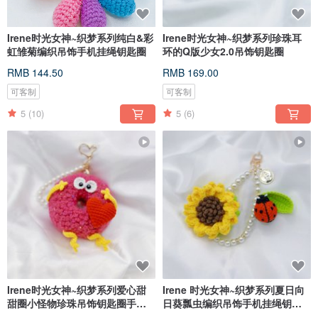
Irene时光女神~织梦系列纯白&彩
Irene时光女神~织梦系列珍珠耳
虹雏菊编织吊饰手机挂绳钥匙圈
环的Q版少女2.0吊饰钥匙圈
RMB 144.50
RMB 169.00
可客制
可客制
5
(10)
5
(6)
Irene时光女神~织梦系列爱心甜
Irene 时光女神~织梦系列夏日向
甜圈小怪物珍珠吊饰钥匙圈手机
日葵瓢虫编织吊饰手机挂绳钥匙
挂绳
圈