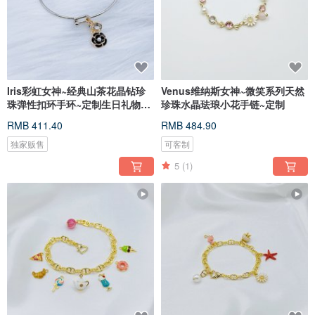
Iris彩虹女神~经典山茶花晶钻珍
Venus维纳斯女神~微笑系列天然
珠弹性扣环手环~定制生日礼物推
珍珠水晶珐琅小花手链~定制
荐
RMB 411.40
RMB 484.90
独家贩售
可客制
5
(1)