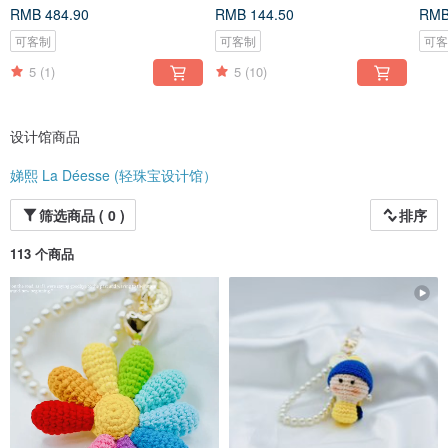
匙圈
钥匙
RMB 484.90
RMB 144.50
RMB
可客制
可客制
可
5
(1)
5
(10)
设计馆商品
娣熙 La Déesse (轻珠宝设计馆）
筛选商品 ( 0 )
排序
113 个商品