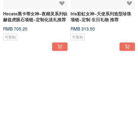
Hecate黑卡蒂女神~夜精灵系列钛
Iris彩虹女神~天使系列造型珍珠
赫兹虎眼石项链~定制化送礼推荐
项链~定制 生日礼物 推荐
RMB 705.20
RMB 313.50
可客制
可客制
Iris彩虹女神~天使系列珐琅小花
Hebe赫柏女神~初恋系列黄水晶
珍珠项链~定制生日礼物推荐
珍珠手链~定制化生日送礼推荐
RMB 484.90
RMB 240.00