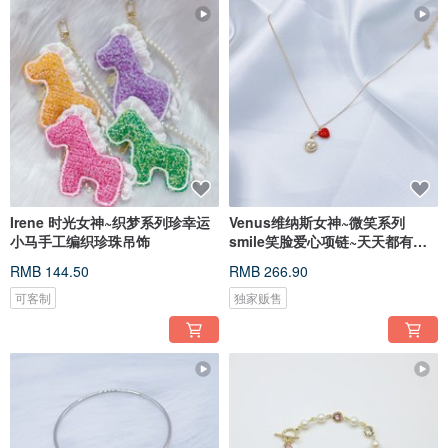
Irene 时光女神~织梦系列珍幸运
Venus维纳斯女神~微笑系列
小马手工编织珍珠吊饰
smile笑脸爱心项链~天天都有好
心情
RMB 144.50
RMB 266.90
可客制
独家贩售