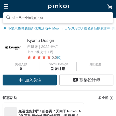
送自己一个特别的礼物
🔎 小眾风格灵感
最新优惠活动
🔥 Moomin x SOUSOU 联名新品
纸胶带
🎟️
Kyomu Design
西班牙 | 2022 开馆
上次上线
超过 1 周
0.0
(0)
关注人数
Kyomu Design
回应速度
0
新设计馆
-
加入关注
联络设计师
优惠活动
看全部 (1)
免运优惠来啰！新会员 7 天内于 Pinkoi A
PP 下单 Pinkoi 帮你付邮费，满 RMB 25