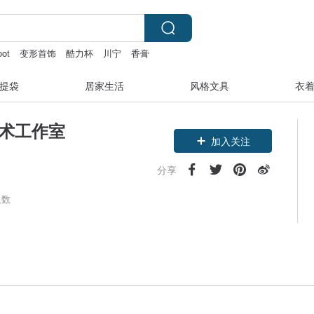
oot
变形首饰
酷力杯
川宁
香膏
提袋
居家生活
风格文具
衣
艺术工作室
加入关注
分享
人数