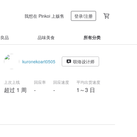
我想在 Pinkoi 上贩售
登录/注册
着良品
品味美食
所有分类
kuronekoart0505
联络设计师
上次上线
回应率
回应速度
平均出货速度
超过 1 周
-
-
1～3 日