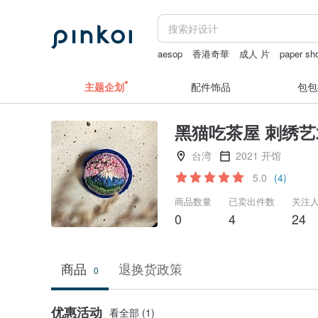
aesop
香港奇華
成人 片
paper sh
主题企划
配件饰品
包包
黑猫吃茶屋 刺绣
台湾
2021 开馆
5.0
(4)
商品数量
已卖出件数
关注
0
4
24
商品
退换货政策
0
优惠活动
看全部 (1)