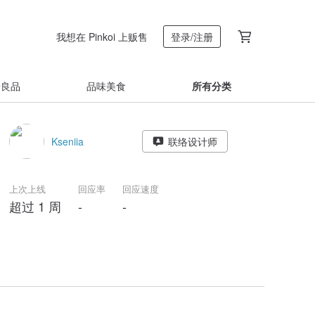
我想在 Pinkoi 上贩售
登录/注册
着良品
品味美食
所有分类
Kseniia
联络设计师
上次上线
回应率
回应速度
超过 1 周
-
-