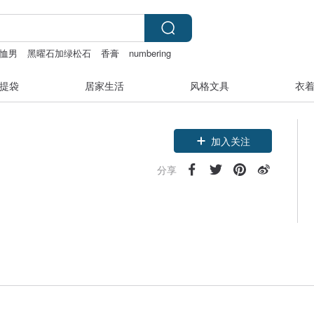
t恤男
黑曜石加绿松石
香膏
numbering
提袋
居家生活
风格文具
衣
加入关注
分享