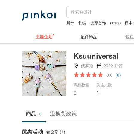
川宁
竹编
变形首饰
aesop
日本
主题企划
配件饰品
包包
Ksuuniversal
俄罗斯
2022 开馆
0.0
(0)
商品数量
关注人数
0
1
商品
退换货政策
0
优惠活动
看全部 (1)