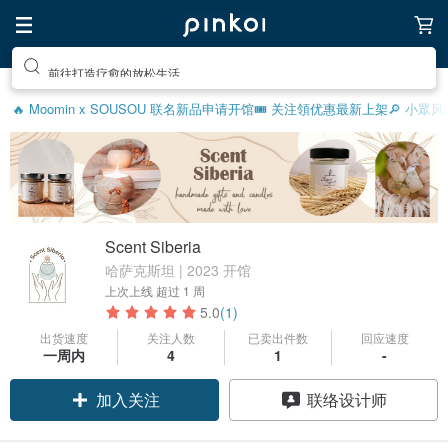
前往打造疗愈的放松生活
🔥 Moomin x SOUSOU 联名新品
申请开馆
🎟️ 关注領优惠
最新上架
🔎 小眾
Scent Siberia
哈萨克斯坦 | 2023 开馆
上次上线
超过 1 周
5.0
(1)
出货速度
关注人数
已卖出件数
回应速度
领优惠券
一周内
4
1
-
加入关注
联络设计师