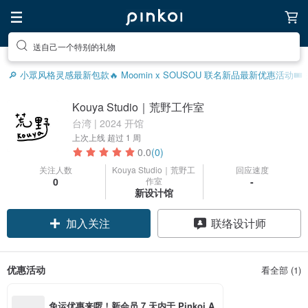
送自己一个特别的礼物
🔎 小眾风格灵感
最新包款
🔥 Moomin x SOUSOU 联名新品
最新优惠活动
🎟
Kouya Studio｜荒野工作室
台湾 | 2024 开馆
上次上线
超过 1 周
0.0
(0)
关注人数
Kouya Studio｜荒野工
回应速度
0
作室
-
新设计馆
加入关注
联络设计师
优惠活动
看全部 (1)
免运优惠来啰！新会员 7 天内于 Pinkoi A