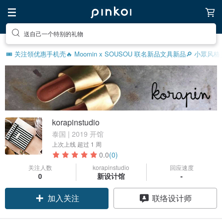
送自己一个特别的礼物
🎟️ 关注領优惠
手机壳
🔥 Moomin x SOUSOU 联名新品
文具新品
🔎 小眾风
korapinstudio
泰国 | 2019 开馆
上次上线
超过 1 周
0.0
(0)
关注人数
korapinstudio
回应速度
0
新设计馆
-
加入关注
联络设计师