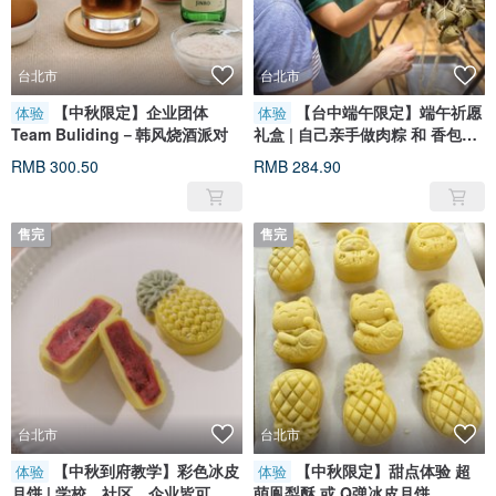
台北市
台北市
【中秋限定】企业团体
【台中端午限定】端午祈愿
体验
体验
Team Buliding－韩风烧酒派对
礼盒 | 自己亲手做肉粽 和 香包
DIY
RMB 300.50
RMB 284.90
售完
售完
台北市
台北市
【中秋到府教学】彩色冰皮
【中秋限定】甜点体验 超
体验
体验
月饼 | 学校、社区、企业皆可
萌鳯梨酥 或 Q弹冰皮月饼