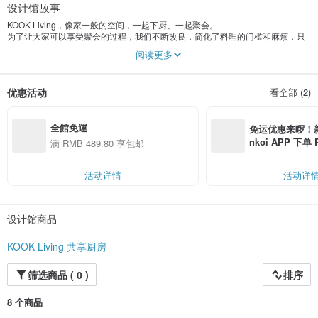
设计馆故事
KOOK Living，像家一般的空间，一起下厨、一起聚会。
为了让大家可以享受聚会的过程，我们不断改良，简化了料理的门槛和麻烦，只
留下过程的欢乐互动，和成品超美味的成就感。
阅读更多
如今，更开发酷酷煮DIY食材包希望可以让这样的体验走出KOOK Living的空间，
进到每个人的日常。下厨是疗愈的，吃好吃的东西也是。然而现在人越来越难好
优惠活动
看全部 (2)
好自己下厨。对不常下厨的人来说采买就是一个大问题，该买什么，买了又用不
完。还要思考菜色、作法，周末放假好不容易想尝试，仔细想了想却又因为太麻
烦而放弃。
全館免運
免运优惠来啰！新会
在KOOK Living我们看过许多原本不常下厨、甚至还怕下厨的人，在聚会中（不
nkoi APP 下单
满 RMB 489.80 享包邮
得已）自己煮菜的过程中得到许多自信和乐趣。没有不会煮的人，只是对新手来
费，满 RMB 25
说，尝试下厨是需要有人帮忙把学习门槛降低的。
MB 40
活动详情
活动详
所以我们决定创立酷酷煮，把之前在KOOK Living给无数料理新手试验过的食谱
和流程，设计成能够寄到每个人家中，在家也能体验料理乐趣的DIY食材包。
设计馆商品
试试看吧，一直想下厨却又不敢尝试的新手们，让酷酷煮小帮手陪你一起下厨
吧！
KOOK Living 共享厨房
筛选商品 ( 0 )
排序
8 个商品