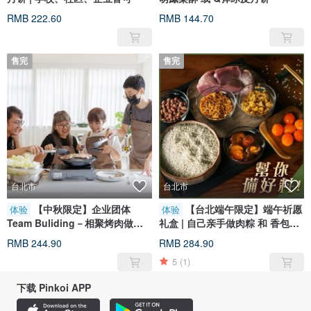
RMB 222.60
RMB 144.70
售完
售完
台北市
台北市
【中秋限定】企业团体
【台北端午限定】端午祈愿
体验
体验
Team Buliding－相聚烤肉做月
礼盒 | 自己亲手做肉粽 和 香包
饼
DIY
RMB 244.90
RMB 284.90
5
(1)
下载 Pinkoi APP