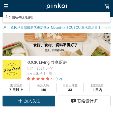
前往寻找灵感吧
🔎 小眾风格灵感
最新优惠活动
🔥 Moomin x SOUSOU 联名新品
日本小众饰
KOOK Living 共享厨房
台湾 | 2021 开馆
上次上线
超过 1 周
5.0
(12)
出货速度
关注人数
已卖出件数
回应速度
7 日以上
140
33
1 日内
加入关注
联络设计师