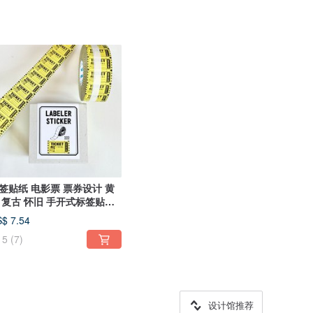
签贴纸 电影票 票券设计 黄
 复古 怀旧 手开式标签贴纸
$ 7.54
5
(7)
设计馆推荐