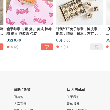
猫咪
糖果印章 古董 复古 美式 棒棒
“我听了”兔子印章，橡皮章，
【
 印
糖 糖果 包装纸 包装
图章，印章，日本，东京，手
ニ
工制作，日本制
US$ 8.48
US$ 6.60
US
5
(3)
5
(1)
帮助 / 政策
认识 Pinkoi
问与答
关于我们
大宗采购
媒体报导