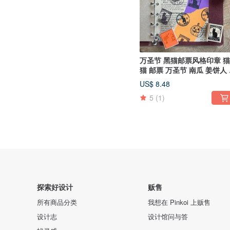
万圣节 黑猫邮票风格印章 
猫 邮票 万圣节 南瓜 姜饼人
章
US$ 8.48
5
(1)
探索好设计
贩售
所有商品分类
我想在 Pinkoi 上贩售
设计志
设计馆问与答