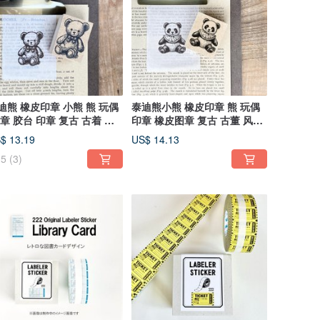
迪熊 橡皮印章 小熊 熊 玩偶
泰迪熊小熊 橡皮印章 熊 玩偶
 章 胶台 印章 复古 古着 工
印章 橡皮图章 复古 古董 风格
tique 古典
印鉴
$ 13.19
US$ 14.13
5
(3)