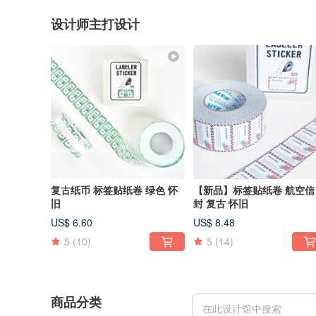
设计师主打设计
复古纸币 标签贴纸卷 绿色 怀
【新品】标签贴纸卷 航空信
旧
封 复古 怀旧
US$ 6.60
US$ 8.48
5
(10)
5
(14)
商品分类