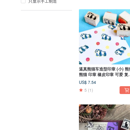
只显示手工制造
逼真熊猫车造型印章 (小) 熊
熊猫 印章 橡皮印章 可爱 复
游乐园 交通工具
US$ 7.54
5
(1)