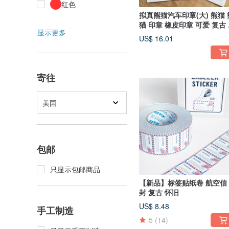
红色
拟真熊猫汽车印章(大) 熊猫 
猫 印章 橡皮印章 可爱 复古
显示更多
乐园 交通工具
US$ 16.01
寄往
美国
包邮
只显示包邮商品
【新品】标签贴纸卷 航空信
封 复古 怀旧
US$ 8.48
手工制造
5
(14)