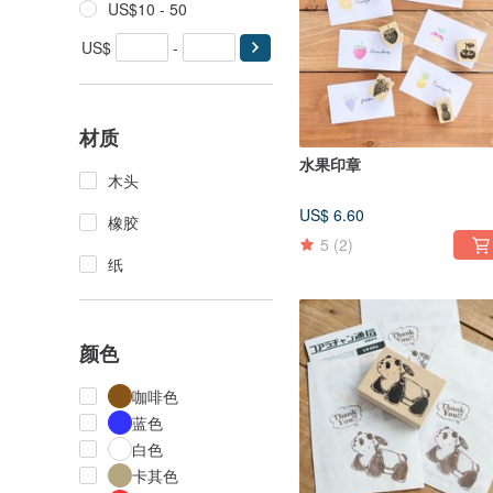
US$10 - 50
US$
-
材质
水果印章
木头
US$ 6.60
橡胶
5
(2)
纸
颜色
咖啡色
蓝色
白色
卡其色