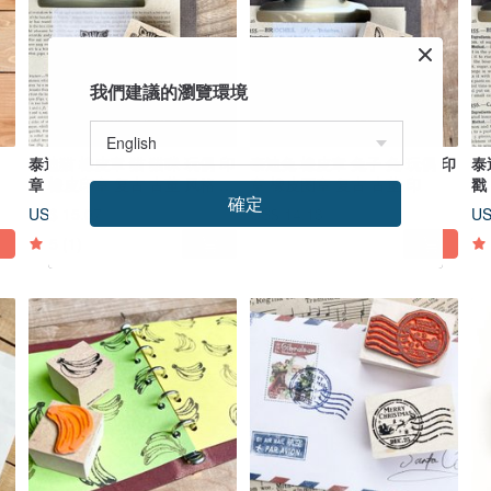
我們建議的瀏覽環境
泰迪猫 橡皮章 猫 猫咪 玩偶 印
泰迪兔 橡皮章 兔子 兔 玩偶 印
泰
章 橡皮印章 复古 古董 风格 印
章 橡皮图章 复古 古董 印
戳
確定
章
an
US$ 15.07
US$ 14.13
US
5
(1)