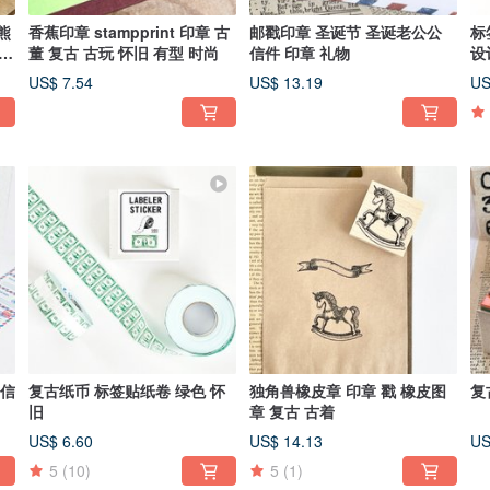
熊
香蕉印章 stampprint 印章 古
邮戳印章 圣诞节 圣诞老公公
标
 游
董 复古 古玩 怀旧 有型 时尚
信件 印章 礼物
设
式
US$ 7.54
US$ 13.19
US
 信
复古纸币 标签贴纸卷 绿色 怀
独角兽橡皮章 印章 戳 橡皮图
复
旧
章 复古 古着
US$ 6.60
US$ 14.13
US
5
(10)
5
(1)