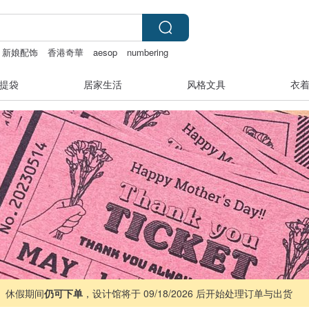
新娘配饰
香港奇華
aesop
numbering
提袋
居家生活
风格文具
衣
 ｜ 休假期间
仍可下单
，设计馆将于 09/18/2026 后开始处理订单与出货