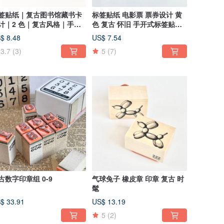
签贴纸｜复古图书馆藏书卡
标签贴纸 电影票 票券设计 黄
计｜2 色｜复古风格｜手持
色 复古 怀旧 手开式标签贴纸
标签机专用纸卷贴纸
卷
$ 8.48
US$ 7.54
3.7
(3)
5
(7)
古数字印章组 0-9
气球兔子 橡皮章 印章 复古 时
髦
$ 33.91
US$ 13.19
5
(2)