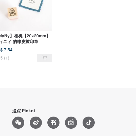
NyNy】相机【20×20mm】
ィニィ 的橡皮擦印章
$ 7.54
5
(1)
追踪 Pinkoi