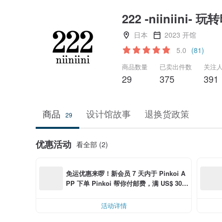
222 -niiniini- 
日本
2023 开馆
5.0
(81)
商品数量
已卖出件数
关注
29
375
391
商品
设计馆故事
退换货政策
29
优惠活动
看全部 (2)
免运优惠来啰！新会员 7 天内于 Pinkoi A
PP 下单 Pinkoi 帮你付邮费，满 US$ 30.0
0 最高可折邮费 US$ 6.00
活动详情