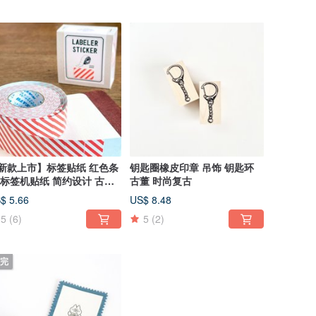
新款上市】标签贴纸 红色条
钥匙圈橡皮印章 吊饰 钥匙环
 标签机贴纸 简约设计 古着
古董 时尚复古
格 美式流行
$ 5.66
US$ 8.48
5
(6)
5
(2)
完