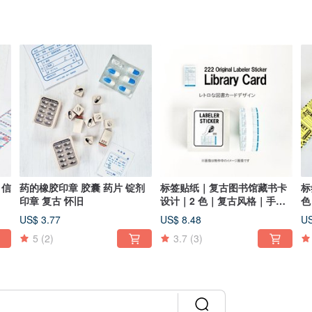
 信
药的橡胶印章 胶囊 药片 锭剂
标签贴纸｜复古图书馆藏书卡
标
印章 复古 怀旧
设计｜2 色｜复古风格｜手持
色
式标签机专用纸卷贴纸
卷
US$ 3.77
US$ 8.48
US
5
(2)
3.7
(3)