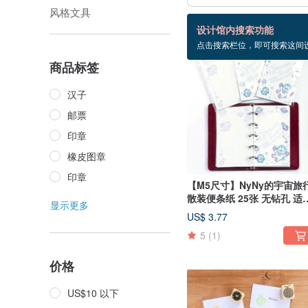
风格文具
29 个商品
设计馆内搜索功能
点击搜索栏位，即可搜索这间
商品标签
汉子
邮票
印章
橡皮图章
印章
【M5尺寸】NyNy的宇宙旅
散装便条纸 25张 无钻孔 适
显示更多
于系统手帐 Micro 5尺寸 M
US$ 3.77
寸
5
(1)
价格
US$10 以下