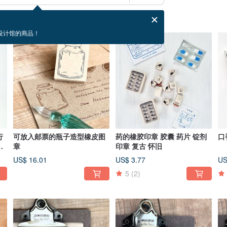
设计馆的商品！
行
可放入邮票的瓶子造型橡皮图
药的橡胶印章 胶囊 药片 锭剂
口
用
章
印章 复古 怀旧
5尺
US$ 16.01
US$ 3.77
US
5
(2)