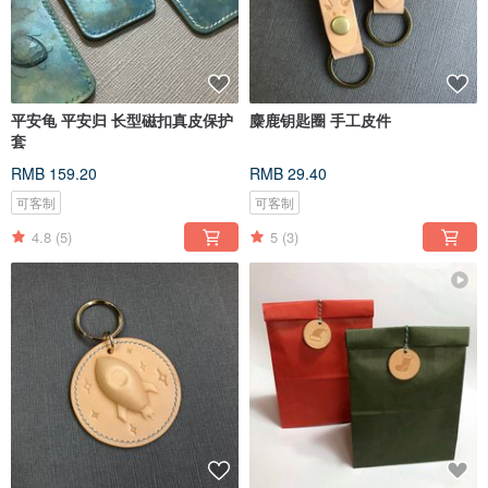
平安龟 平安归 长型磁扣真皮保护
麋鹿钥匙圈 手工皮件
套
RMB 159.20
RMB 29.40
可客制
可客制
4.8
(5)
5
(3)