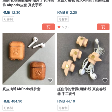
加购 礼物包装服务 限用于 肉球吊
真皮万用包 意大利Raccagni拉链
饰 airpods皮套 真皮手环
RMB 12.30
RMB 612.20
可客制
可客制
5
(1)
真皮肉球AirPods保护套
抓住你的音源(姻缘)线 真皮卷线
器 手工皮件
RMB 484.90
RMB 44.10
可客制
可客制