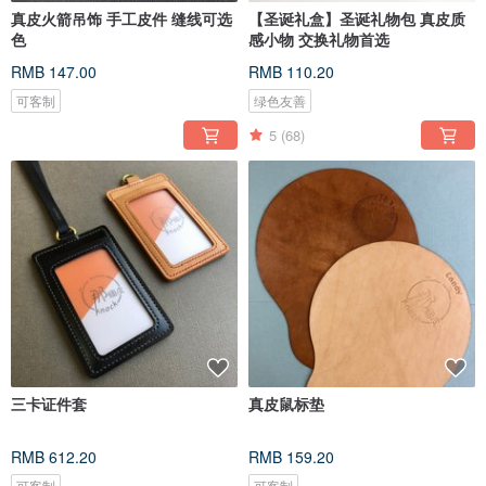
真皮火箭吊饰 手工皮件 缝线可选
【圣诞礼盒】圣诞礼物包 真皮质
色
感小物 交换礼物首选
RMB 147.00
RMB 110.20
可客制
绿色友善
5
(68)
三卡证件套
真皮鼠标垫
RMB 612.20
RMB 159.20
可客制
可客制