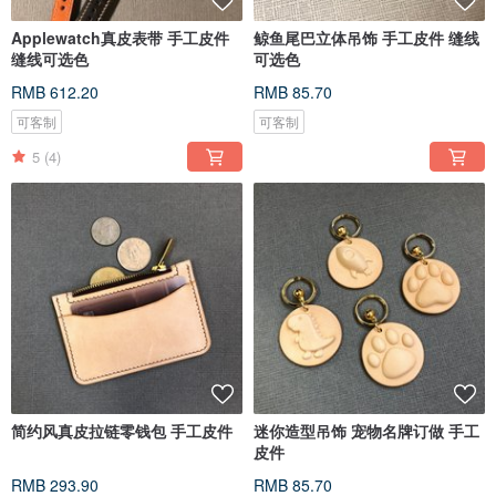
Applewatch真皮表带 手工皮件
鲸鱼尾巴立体吊饰 手工皮件 缝线
缝线可选色
可选色
RMB 612.20
RMB 85.70
可客制
可客制
5
(4)
简约风真皮拉链零钱包 手工皮件
迷你造型吊饰 宠物名牌订做 手工
皮件
RMB 293.90
RMB 85.70