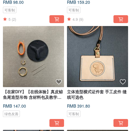
RMB 98.00
RMB 159.20
可客制
可客制
5
(2)
4.9
(9)
【在家DIY】【在线体验】真皮鲸
立体造型横式证件套 手工皮件 缝
鱼尾造型吊饰 含材料包及教学影
线可选色
片
RMB 147.00
RMB 391.80
绿色友善
可客制