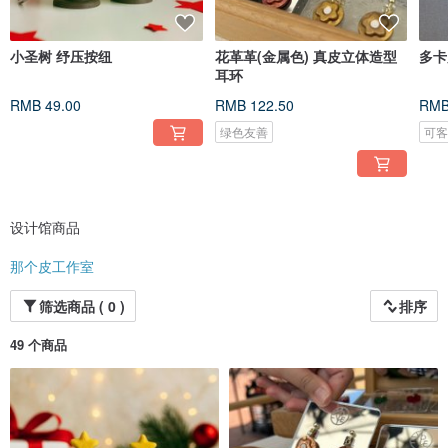
小圣树 纾压按纽
花革革(金属色) 真皮立体造型
多卡
耳环
RMB 49.00
RMB 122.50
RMB
绿色友善
可
设计馆商品
那个皮工作室
筛选商品 ( 0 )
排序
49 个商品