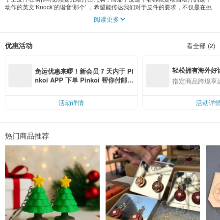
动作的英文‘Knock’的谐音‘那个’ ，希望能传达我们对于皮件的要求，不仅是在挑
选皮料上，也非常注重每一个制作的细节，期望在未来大家想到皮件时都可以想
阅读更多
到那个皮做的那个皮件。
优惠活动
看全部 (2)
轻松拥有海外好
免运优惠来啰！新会员 7 天内于 Pi
nkoi APP 下单 Pinkoi 帮你付邮
指定商品跨境享
费，满 RMB 250 最高可折邮费 R
MB 40
活动详情
活动详
热门商品推荐