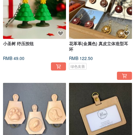
小圣树 纾压按纽
花革革(金属色) 真皮立体造型耳
环
RMB 49.00
RMB 122.50
绿色友善