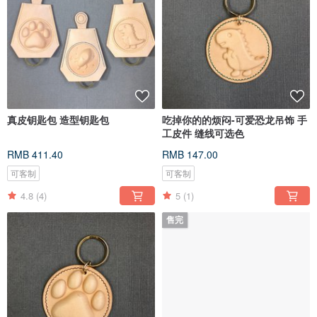
真皮钥匙包 造型钥匙包
吃掉你的的烦闷-可爱恐龙吊饰 手
工皮件 缝线可选色
RMB 411.40
RMB 147.00
可客制
可客制
4.8
(4)
5
(1)
售完