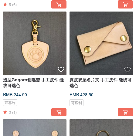
5
(6)
造型Gogoro钥匙套 手工皮件 缝
真皮双层名片夹 手工皮件 缝线可
线可选色
选色
RMB 244.90
RMB 428.50
可客制
可客制
2
(1)