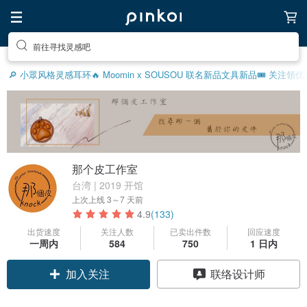
前往寻找灵感吧
🔎 小眾风格灵感
耳环
🔥 Moomin x SOUSOU 联名新品
文具新品
🎟️ 关注領优
那个皮工作室
台湾 | 2019 开馆
上次上线
3～7 天前
4.9
(133)
出货速度
关注人数
已卖出件数
回应速度
一周内
584
750
1 日内
加入关注
联络设计师