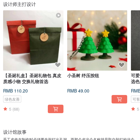
设计师主打设计
【圣诞礼盒】圣诞礼物包 真皮
小圣树 纾压按纽
可爱
质感小物 交换礼物首选
选色
RMB 110.20
RMB 49.00
RMB
绿色友善
可
5
(68)
5
设计馆故事
手工皮件在制作时必须要先敲打出孔洞，而那个皮这个名称就是取自敲打的这个