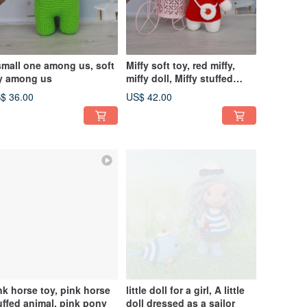
small one among us, soft
Miffy soft toy, red miffy,
y among us
miffy doll, Miffy stuffed
animal
$ 36.00
US$ 42.00
nk horse toy, pink horse
little doll for a girl, A little
uffed animal, pink pony
doll dressed as a sailor