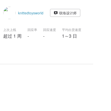
knittedtoysworld
联络设计师
上次上线
回应率
回应速度
平均出货速度
超过 1 周
-
-
1～3 日