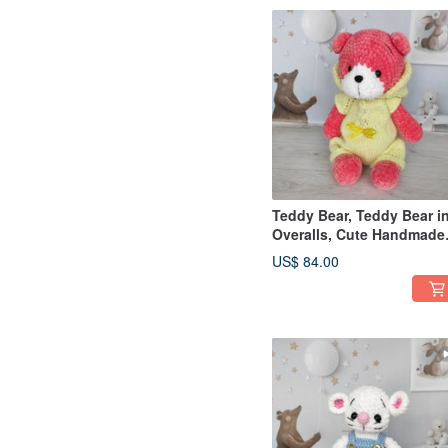
Teddy Bear, Teddy Bear i
Overalls, Cute Handmade
Teddy Bear, Stuffed Anim
US$ 84.00