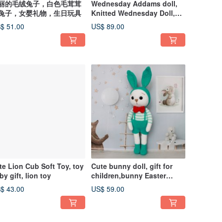
丽的毛绒兔子，白色毛茸茸
Wednesday Addams doll,
兔子，女婴礼物，生日玩具
Knitted Wednesday Doll,
Wednesday toy
$ 51.00
US$ 89.00
te Lion Cub Soft Toy, toy
Cute bunny doll, gift for
by gift, lion toy
children,bunny Easter
present,toy bunny
$ 43.00
US$ 59.00