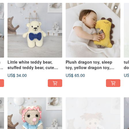
n
Little white teddy bear,
Plush dragon toy, sleep
tul
stuffed teddy bear, cute
toy, yellow dragon toy,
dol
al
little teddy bear, Teddy
stuffed dragon toy
US$ 34.00
US$ 65.00
US