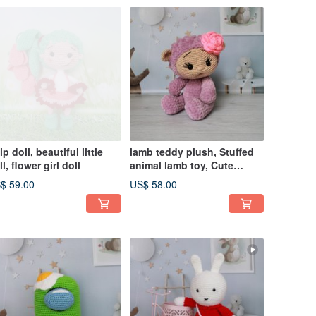
ip doll, beautiful little
lamb teddy plush, Stuffed
l, flower girl doll
animal lamb toy, Cute
stuffed lamb
$ 59.00
US$ 58.00