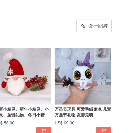
设计馆推荐
诞小精灵、新年小精灵、小
万圣节玩具 可爱毛绒鬼魂 儿童
灵、圣诞礼物、冬日小精
万圣节礼物 友善鬼魂
。
$ 58.00
US$ 69.00