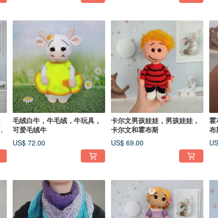
，
毛绒白牛，牛毛绒，牛玩具，
卡尔文男孩娃娃，男孩娃娃，
霍
绒
可爱毛绒牛
卡尔文和霍布斯
布
毛
US$ 72.00
US$ 69.00
US