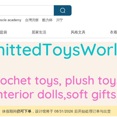
uscle academy
台灣月餅
酷力杯
川宁
提袋
居家生活
风格文具
衣
 ｜ 休假期间
仍可下单
，设计馆将于 08/31/2026 后开始处理订单与出货