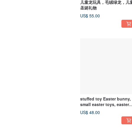
儿童龙玩具，毛绒绿龙，儿
圣诞礼物
US$ 55.00
stuffed toy Easter bunny,
small easter toys, easter
gifts, Easter decorations
US$ 48.00