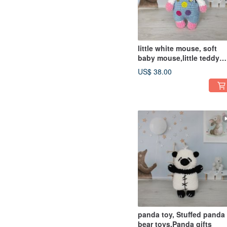
little white mouse, soft
baby mouse,little teddy
white mouse
US$ 38.00
panda toy, Stuffed panda
bear toys,Panda gifts