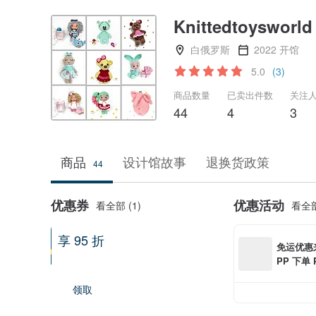
Knittedtoysworld
白俄罗斯
2022 开馆
5.0
(3)
商品数量
已卖出件数
关注
44
4
3
商品
设计馆故事
退换货政策
44
优惠券
优惠活动
看全部 (1)
看全部
享 95 折
免运优惠来
全馆适用
PP 下单 
0 最高可折
领取