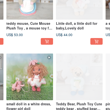
teddy mouse, Cute Mouse
Little doll, a little doll for
a 
Plush Toy , a mouse toy for
baby,Lovely doll
to
a baby
US$ 53.00
US$ 44.00
US
small doll in a white dress,
Teddy Bear, Plush Toy Cute
pi
flower girl doll
teddy bear , stuffed bear
st