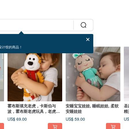
设计馆的商品！
霍布斯填充老虎，卡斯伯与
安睡宝宝娃娃, 睡眠娃娃, 柔软
圣
波，霍布斯老虎玩具，老虎填
安睡娃娃
精
充玩偶
灵
US$ 69.00
US$ 59.00
US