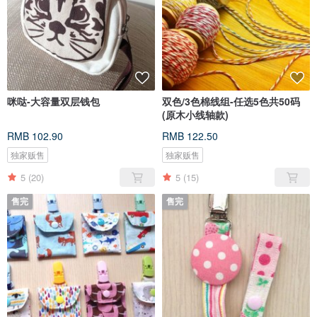
咪哒-大容量双层钱包
双色/3色棉线组-任选5色共50码
(原木小线轴款)
RMB 102.90
RMB 122.50
独家贩售
独家贩售
5
(20)
5
(15)
售完
售完