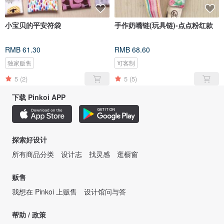
小宝贝的平安符袋
手作奶嘴链(玩具链)-点点粉红款
RMB 61.30
RMB 68.60
独家贩售
可客制
5
(2)
5
(5)
下载 Pinkoi APP
探索好设计
所有商品分类
设计志
找灵感
逛橱窗
贩售
我想在 Pinkoi 上贩售
设计馆问与答
帮助 / 政策