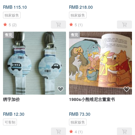
RMB 115.10
RMB 218.00
独家贩售
独家贩售
5
(2)
5
(1)
售完
售完
绣字加价
1980s小熊维尼古董童书
RMB 12.30
RMB 73.30
可客制
独家贩售
4
(1)