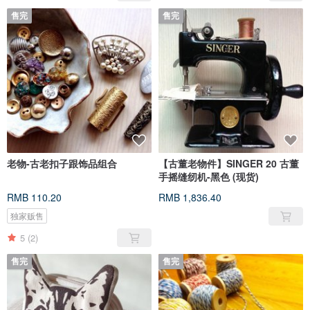
售完
售完
老物-古老扣子跟饰品组合
【古董老物件】SINGER 20 古董
手摇缝纫机-黑色 (现货)
RMB 110.20
RMB 1,836.40
独家贩售
5
(2)
售完
售完