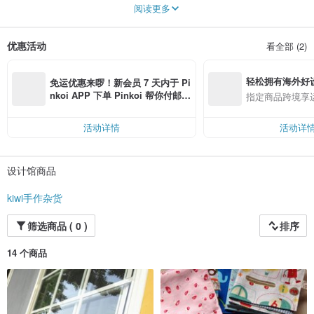
阅读更多
拥有了自己的手作教室，目前专心致力于手作教学期望
让想接触缝纫的朋友，都能够轻松又开心的体验手作的美好
优惠活动
看全部 (2)
专职手作生活，每月固定手作课程教学，宝宝商品订制
轻松拥有海外好
免运优惠来啰！新会员 7 天内于 Pi
nkoi APP 下单 Pinkoi 帮你付邮
指定商品跨境享
费，满 RMB 250 最高可折邮费 R
MB 40
活动详情
活动详
设计馆商品
kiwi手作杂货
筛选商品 ( 0 )
排序
14 个商品