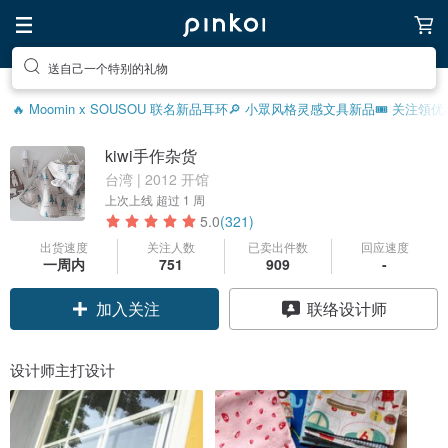
送自己一个特别的礼物
🔥 Moomin x SOUSOU 联名新品
耳环
🔎 小眾风格灵感
文具新品
🎟️ 关注領优
kiwi手作杂货
台湾 | 2012 开馆
上次上线
超过 1 周
5.0
(321)
出货速度
关注人数
已卖出件数
回应速度
一周内
751
909
-
加入关注
联络设计师
设计师主打设计