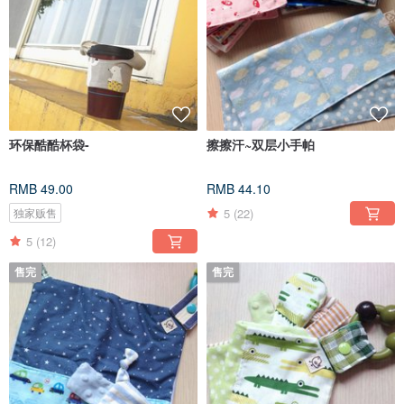
环保酷酷杯袋-
擦擦汗~双层小手帕
RMB 49.00
RMB 44.10
5
(22)
独家贩售
5
(12)
售完
售完