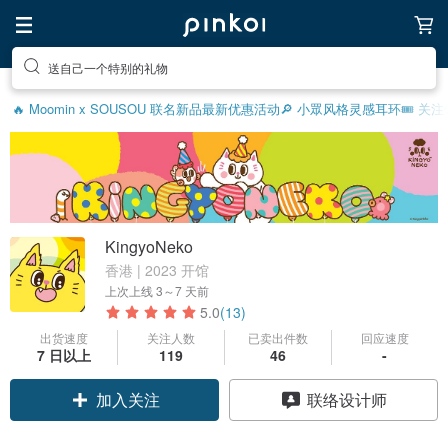
送自己一个特别的礼物
🔥 Moomin x SOUSOU 联名新品
最新优惠活动
🔎 小眾风格灵感
耳环
🎟️ 关
KingyoNeko
香港 | 2023 开馆
上次上线
3～7 天前
5.0
(13)
出货速度
关注人数
已卖出件数
回应速度
7 日以上
119
46
-
领优惠券
联络设计师
加入关注