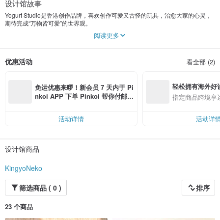
设计馆故事
Yogurt Studio是香港创作品牌，喜欢创作可爱又古怪的玩具，治愈大家的心灵，
期待完成“万物皆可爱”的世界观。
欢迎追踪我们IG 【yogustudi】随时掌握最新动态!
阅读更多
优惠活动
看全部 (2)
轻松拥有海外好
免运优惠来啰！新会员 7 天内于 Pi
nkoi APP 下单 Pinkoi 帮你付邮
指定商品跨境享
费，满 RMB 250 最高可折邮费 R
MB 40
活动详情
活动详
设计馆商品
KingyoNeko
筛选商品 ( 0 )
排序
23 个商品