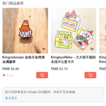
热门商品推荐
Kingnekosan 金鱼仔金烤漆
KingkyoNeko - 大大张不规则
Kin
金属徽章
名信片心意卡片
Ki
纸
RMB 56.80
RMB 23.70
RMB
5
(1)
设计馆故事是由 Google 自动翻译，内容不完全精确。
显示原文