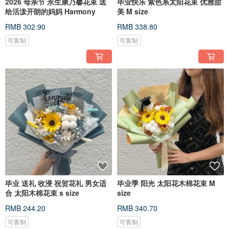
2026 母亲节 永生康乃馨花束 送
毕业快乐 紫色系太阳花束 优雅甜
给活泼开朗的妈妈 Harmony
美 M size
RMB 302.90
RMB 338.80
可客制
可客制
毕业 送礼 收浸 祝贺花礼 男女适
毕业季 阳光 太阳花木棉花束 M
合 太阳木棉花束 s size
size
RMB 244.20
RMB 340.70
可客制
可客制