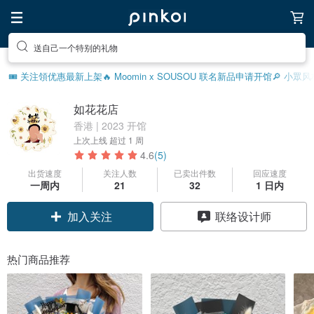
送自己一个特别的礼物
🎟️ 关注領优惠
最新上架
🔥 Moomin x SOUSOU 联名新品
申请开馆
🔎 小眾
如花花店
香港 | 2023 开馆
上次上线
超过 1 周
4.6
(5)
出货速度
关注人数
已卖出件数
回应速度
一周内
21
32
1 日内
加入关注
联络设计师
热门商品推荐