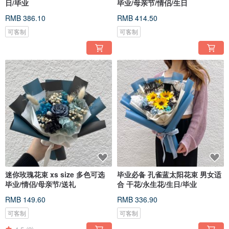
日/毕业
毕业/母亲节/情侣/生日
RMB 386.10
RMB 414.50
可客制
可客制
迷你玫瑰花束 xs size 多色可选
毕业必备 孔雀蓝太阳花束 男女适
毕业/情侣/母亲节/送礼
合 干花/永生花/生日/毕业
RMB 149.60
RMB 336.90
可客制
可客制