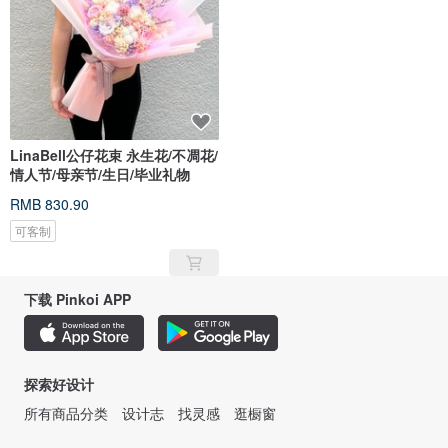
LinaBell公仔花束 永生花/不凋花/
情人节/母亲节/生日/毕业礼物
RMB 830.90
可客制
下载 Pinkoi APP
探索好设计
所有商品分类
设计志
找灵感
逛橱窗