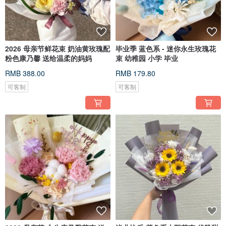
2026 母亲节鲜花束 奶油黄玫瑰配
毕业季 蓝色系 - 迷你永生玫瑰花
粉色康乃馨 送给温柔的妈妈
束 幼稚园 小学 毕业
RMB 388.00
RMB 179.80
可客制
可客制