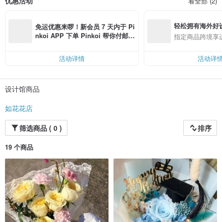
优惠活动
看全部 (2)
我们提供定制化订制服务、节庆及周年纪念礼物、婚礼花球/手花/装饰等。
轻松拥有海外好
免运优惠来啰！新会员 7 天内于 Pi
nkoi APP 下单 Pinkoi 帮你付邮
指定商品跨境享
费，满 RMB 250 最高可折邮费 R
MB 40
活动详情
活动详
设计馆商品
如花花店
筛选商品 ( 0 )
排序
19 个商品