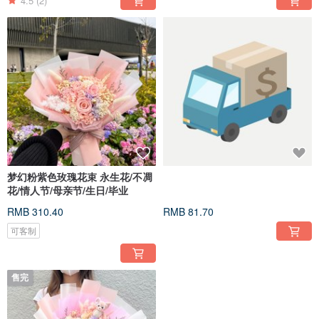
4.5
(2)
梦幻粉紫色玫瑰花束 永生花/不凋
花/情人节/母亲节/生日/毕业
RMB 310.40
RMB 81.70
可客制
售完