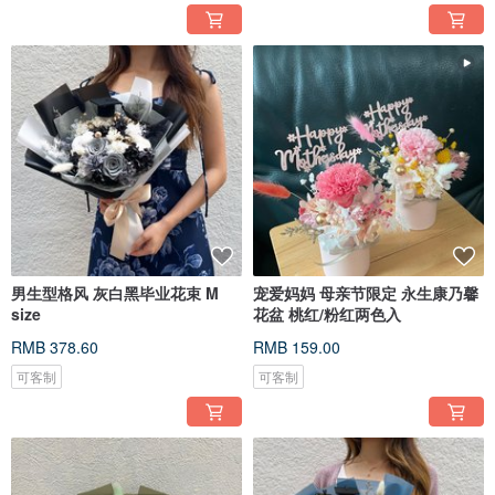
男生型格风 灰白黑毕业花束 M
宠爱妈妈 母亲节限定 永生康乃馨
size
花盆 桃红/粉红两色入
RMB 378.60
RMB 159.00
可客制
可客制