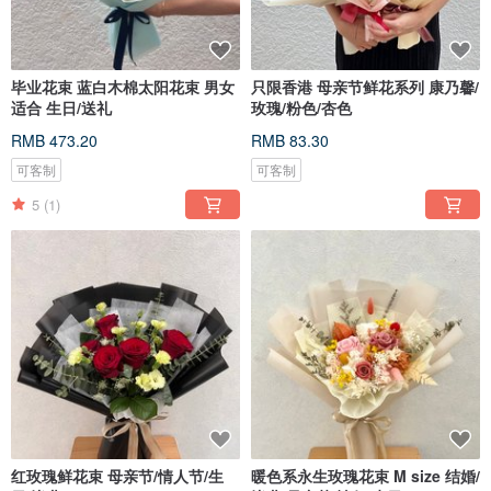
毕业花束 蓝白木棉太阳花束 男女
只限香港 母亲节鲜花系列 康乃馨/
适合 生日/送礼
玫瑰/粉色/杏色
RMB 473.20
RMB 83.30
可客制
可客制
5
(1)
红玫瑰鲜花束 母亲节/情人节/生
暖色系永生玫瑰花束 M size 结婚/