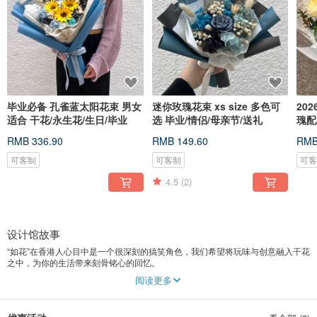
毕业必备 孔雀蓝太阳花束 男女
迷你玫瑰花束 xs size 多色可
20
适合 干花/永生花/生日/毕业
选 毕业/情侣/母亲节/送礼
瑰配
妈
RMB 336.90
RMB 149.60
RMB
可客制
可客制
可
4.5
(2)
设计馆故事
“如花”在香港人心目中是一个很深刻的搞笑角色，我们希望将玩味与创意融入干花
之中，为你的生活带来刻骨铭心的回忆。
阅读更多
“如梦如幻月，若即若离花”
我们将你的心意寄托在干花上，“如花”代表着你永恒的承诺。