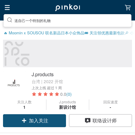
送自己一个特别的礼物
🔥 Moomin x SOUSOU 联名新品
日本小众饰品
🎟️ 关注領优惠
最新包款
🔎 
J.products
台湾 | 2022 开馆
上次上线
超过 1 周
0.0
(0)
关注人数
J.products
回应速度
1
新设计馆
-
加入关注
联络设计师