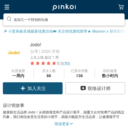
送自己一个特别的礼物
🔎 小眾风格灵感
最新优惠活动
🎟️ 关注領优惠
纸胶带
🔥 Moomin x SOUSO
Jodo!
台湾 | 2020 开馆
上次上线
超过 1 周
5.0
(30)
出货速度
关注人数
已卖出件数
回应速度
一周内
86
136
数小时内
加入关注
联络设计师
设计馆故事
健康新生活品牌 Jodo！从精致视觉和产品设计着手，颠覆大众对按摩产品的既定
印象，我们相信改变生活里的小细节，就能大幅提升生活品质，让健康随手可
得、毫不费力。
阅读更多