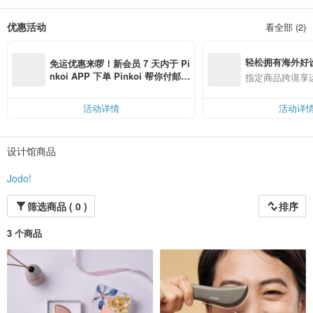
优惠活动
看全部 (2)
轻松拥有海外好
免运优惠来啰！新会员 7 天内于 Pi
nkoi APP 下单 Pinkoi 帮你付邮
指定商品跨境享
费，满 RMB 250 最高可折邮费 R
MB 40
活动详情
活动详
设计馆商品
Jodo!
筛选商品 ( 0 )
排序
3 个商品