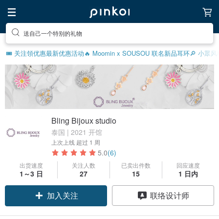
送自己一个特别的礼物
🎟️ 关注領优惠
最新优惠活动
🔥 Moomin x SOUSOU 联名新品
耳环
🔎 小眾
Bling Bijoux studio
泰国 | 2021 开馆
上次上线
超过 1 周
5.0
(6)
出货速度
关注人数
已卖出件数
回应速度
1～3 日
27
15
1 日内
加入关注
联络设计师