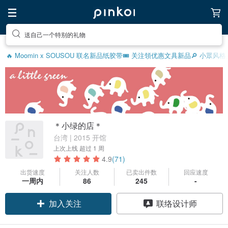
送自己一个特别的礼物
🔥 Moomin x SOUSOU 联名新品
纸胶带
🎟️ 关注領优惠
文具新品
🔎 小眾风
＊小绿的店＊
台湾 | 2015 开馆
上次上线
超过 1 周
4.9
(71)
出货速度
关注人数
已卖出件数
回应速度
一周内
86
245
-
加入关注
联络设计师