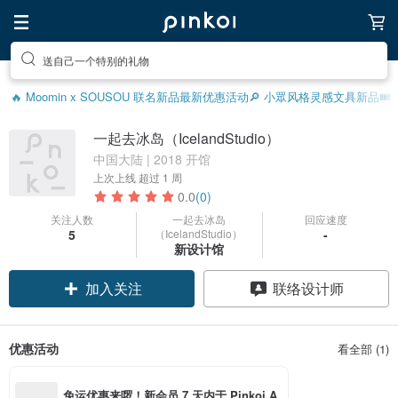
送自己一个特别的礼物
🔥 Moomin x SOUSOU 联名新品
最新优惠活动
🔎 小眾风格灵感
文具新品
🎟
一起去冰岛（IcelandStudio）
中国大陆 | 2018 开馆
上次上线
超过 1 周
0.0
(0)
关注人数
一起去冰岛
回应速度
5
（IcelandStudio）
-
新设计馆
加入关注
联络设计师
优惠活动
看全部 (1)
免运优惠来啰！新会员 7 天内于 Pinkoi A