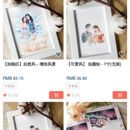
【加购区】自然风－增加风景
【可爱风】 似颜绘 - 7寸(无框)
RMB 85.70
RMB 36.80
可客制
可客制
5
(10)
5
(7)