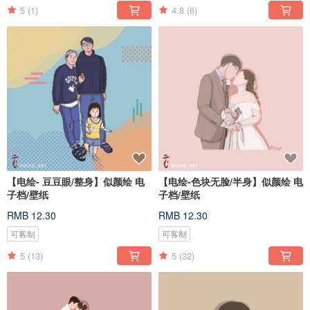
5
(1)
4.8
(6)
【电绘- 豆豆眼/整身】似颜绘 电
【电绘-色块无脸/半身】似颜绘 电
子档/壁纸
子档/壁纸
RMB 12.30
RMB 12.30
可客制
可客制
5
(13)
5
(32)