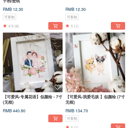
子档/壁纸
RMB 12.30
RMB 12.30
可客制
可客制
4.9
(8)
5
(1)
【可爱风-专属花语】似颜绘 - 7寸
【可爱风-我爱毛孩 】似颜绘 (7寸
(无框)
无框)
RMB 440.80
RMB 134.70
可客制
5
(1)