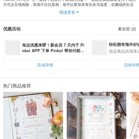
方式去呈现画面，而画不仅仅是画，他可以更加具有生命与温度，在庸碌的生活
里，找寻一点绿洲；在特殊的日子里，内敛的传达爱与祝福….
阅读更多
HSIAO坚持每幅作品都要亲笔绘制，是品质与独特性的保证，而每幅画的背面也
不马虎，以不同颜色、纹理、图案的布料呈现出另一种风貌；使用刺绣圆框代替
优惠活动
看全部 (2)
一般市面常见的方形框，有如刺绣般的一针一线、一笔一画，绣进了手的温度与
无数绵绵思绪，也代表了HSIAO珍惜与每位客人的缘分。
轻松拥有海外好
免运优惠来啰！新会员 7 天内于 Pi
nkoi APP 下单 Pinkoi 帮你付邮
指定商品跨境享
费，满 RMB 250 最高可折邮费 R
MB 40
活动详情
活动详
热门商品推荐