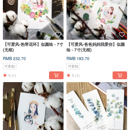
【可爱风-热带花环】似颜绘 - 7寸
【可爱风-爸爸妈妈我爱你】似颜
(无框)
绘 - 7寸(无框)
RMB 232.70
RMB 183.70
可客制
可客制
5
(1)
5
(1)