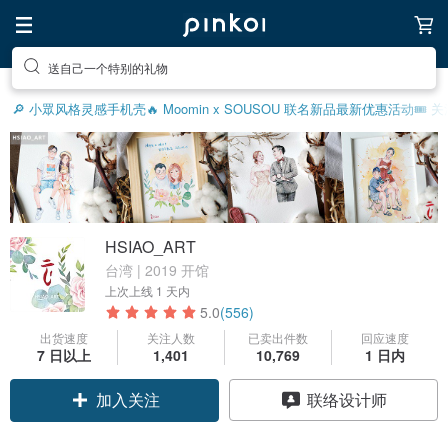
前往打造疗愈的放松生活
🔎 小眾风格灵感
手机壳
🔥 Moomin x SOUSOU 联名新品
最新优惠活动
🎟️
HSIAO_ART
台湾 | 2019 开馆
上次上线
1 天内
5.0
(556)
出货速度
关注人数
已卖出件数
回应速度
7 日以上
1,401
10,769
1 日内
加入关注
联络设计师