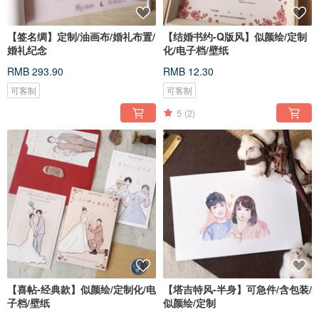
【签名绸】定制/油画布/婚礼布置/
【结婚书约-Q版风】似颜绘/定制
婚礼纪念
化/电子档/壁纸
RMB 293.90
RMB 12.30
可客制
可客制
5
(2)
【喜帖-经典款】似颜绘/定制化/电
【塔吉特风-半身】可急件/含包装/
子档/壁纸
似颜绘/定制