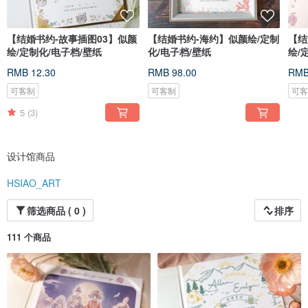
【结婚书约-故事插图03】似颜
【结婚书约-海约】似颜绘/定制
【结
绘/定制化/电子档/壁纸
化/电子档/壁纸
绘/
RMB 12.30
RMB 98.00
RMB
可客制
可客制
可
5
(3)
设计馆商品
HSIAO_ART
筛选商品 ( 0 )
排序
111 个商品