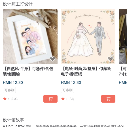
设计师主打设计
【自然风-半身】可急件/含包
【电绘-时尚风/整身】似颜绘
【可
装/似颜绘
电子档/壁纸
7寸
RMB 12.30
RMB 12.30
RMB
可客制
可客制
5
(84)
5
(9)
设计馆故事
HSIAO_ART的产生，源自于自身对于绘画的热爱，一直以来都很喜欢使用手绘的