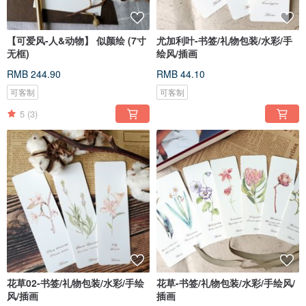
【可爱风-人&动物】 似颜绘 (7寸
尤加利叶-书签/礼物包装/水彩/手
无框)
绘风/插画
RMB 244.90
RMB 44.10
可客制
可客制
5
(3)
花草02-书签/礼物包装/水彩/手绘
花草-书签/礼物包装/水彩/手绘风/
风/插画
插画