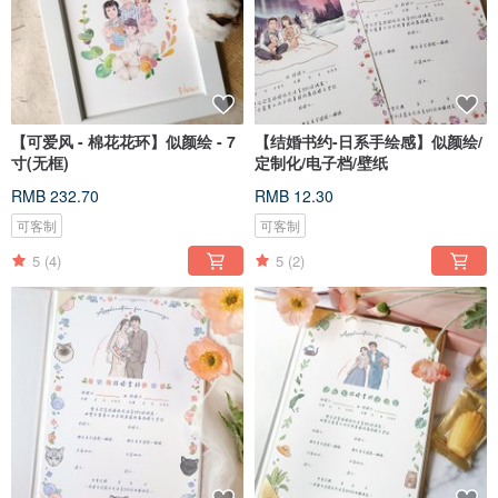
【可爱风 - 棉花花环】似颜绘 - 7
【结婚书约-日系手绘感】似颜绘/
寸(无框)
定制化/电子档/壁纸
RMB 232.70
RMB 12.30
可客制
可客制
5
(4)
5
(2)