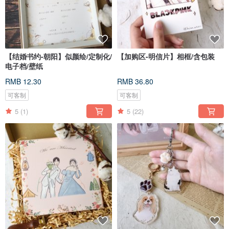
【结婚书约-朝阳】似颜绘/定制化/
【加购区-明信片】相框/含包装
电子档/壁纸
RMB 12.30
RMB 36.80
可客制
可客制
5
(1)
5
(22)