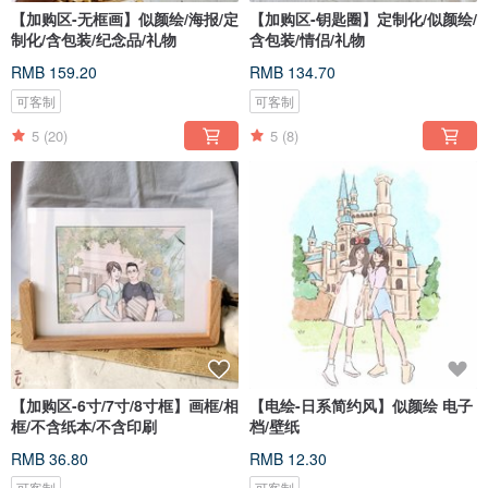
【加购区-无框画】似颜绘/海报/定
【加购区-钥匙圈】定制化/似颜绘/
制化/含包装/纪念品/礼物
含包装/情侣/礼物
RMB 159.20
RMB 134.70
可客制
可客制
5
(20)
5
(8)
【加购区-6寸/7寸/8寸框】画框/相
【电绘-日系简约风】似颜绘 电子
框/不含纸本/不含印刷
档/壁纸
RMB 36.80
RMB 12.30
可客制
可客制