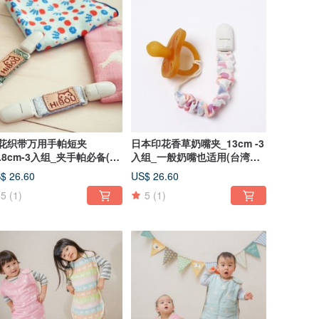
花织带万用手帕短夹
日本印花香草奶嘴夹_13cm -3
2.8cm-3入组_夹手帕必备(台
入组_一般奶嘴也适用(台湾制
制造)
造)
$ 26.60
US$ 26.60
5
(1)
5
(1)