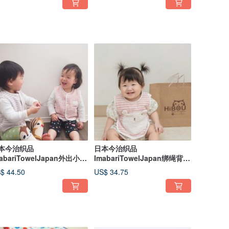
本今治织品
日本今治织品
abariTowelJapan外出小背
ImabariTowelJapan绑绳背心
30X31cm-0-3岁适用
围兜兜23X28cm-0-3岁适用
$ 44.50
US$ 34.75