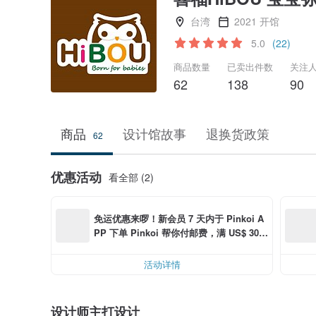
台湾
2021 开馆
5.0
(22)
商品数量
已卖出件数
关注
62
138
90
商品
设计馆故事
退换货政策
62
优惠活动
看全部 (2)
免运优惠来啰！新会员 7 天内于 Pinkoi A
PP 下单 Pinkoi 帮你付邮费，满 US$ 30.0
0 最高可折邮费 US$ 6.00
活动详情
设计师主打设计