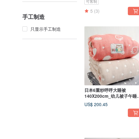
可客制
5
(3)
手工制造
只显示手工制造
日本6重纱呼呼大睡被
140X200cm_幼儿被子午睡
成人被子台湾制造
US$ 200.45