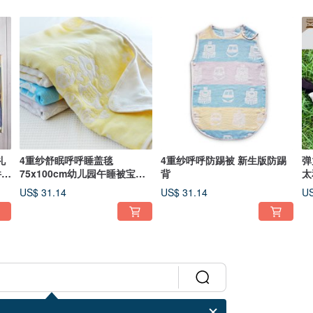
礼
4重纱舒眠呼呼睡盖毯
4重纱呼呼防踢被 新生版防踢
弹
件组
75x100cm幼儿园午睡被宝宝
背
太
盖毯 OPP袋包装
背
US$ 31.14
US$ 31.14
US