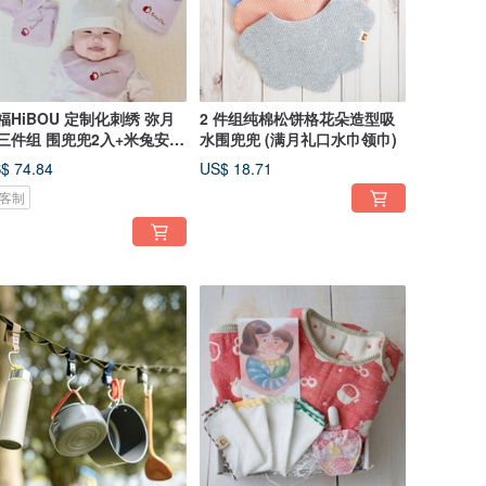
福HiBOU 定制化刺绣 弥月
2 件组纯棉松饼格花朵造型吸
三件组 围兜兜2入+米兔安抚
水围兜兜 (满月礼口水巾领巾)
1入
$ 74.84
US$ 18.71
客制