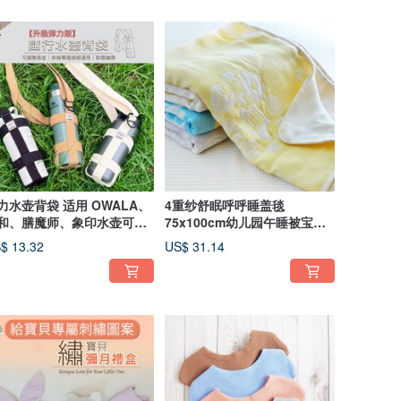
力水壶背袋 适用 OWALA、
4重纱舒眠呼呼睡盖毯
和、膳魔师、象印水壶可斜
75x100cm幼儿园午睡被宝宝
_
盖毯 OPP袋包装
$ 13.32
US$ 31.14