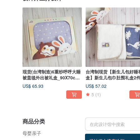
现货(台湾制造)6重纱呼呼大睡
台湾制现货【新生儿包好睡
被盖毯外出被礼盒_90X70cm
盒】新生儿包巾肚围礼盒2
S号
BoxGift
US$ 65.93
US$ 57.02
5
(1)
商品分类
母婴亲子
62 个商品