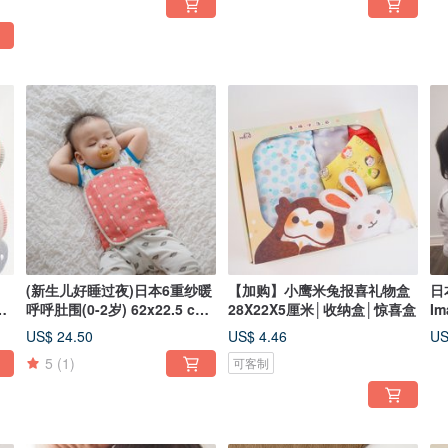
(新生儿好睡过夜)日本6重纱暖
【加购】小鹰米兔报喜礼物盒
日
被
呼呼肚围(0-2岁) 62x22.5 cm
28X22X5厘米│收纳盒│惊喜盒
Im
_适用4
心
US$ 24.50
US$ 4.46
US
5
(1)
可客制