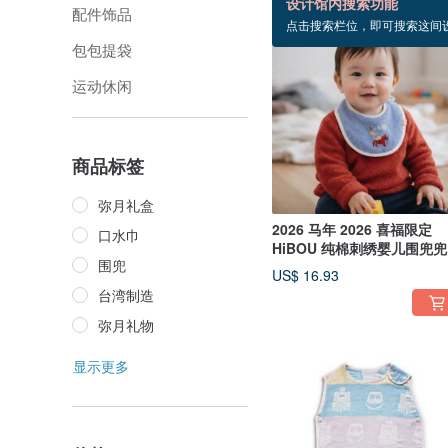
设计馆内搜索功能
配件饰品
点击搜索栏位，即可搜索这间
包包提袋
运动休闲
商品标签
弥月礼盒
2026 马年 2026 喜福限定
口水巾
HiBOU 纯棉刺绣婴儿围兜
围兜
马上有钱
US$ 16.93
台湾制造
弥月礼物
显示更多