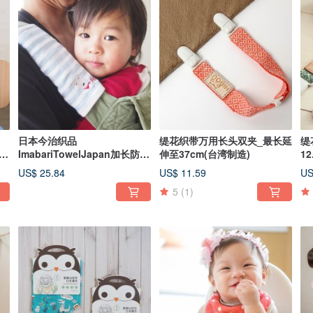
日本今治织品
缇花织带万用长头双夹_最长延
缇
ImabariTowelJapan加长防污
伸至37cm(台湾制造)
1
)
口水巾21X21cm(2个/组)
湾
US$ 25.84
US$ 11.59
US
5
(1)