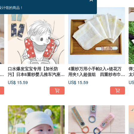
设计馆的商品！
口水爆发宝宝专用【加长防
4重纱万用小手帕2入+缇花万
弹
兜－
污】日本6重纱婴儿推车汽座防
用夹1入超值组 四重纱布巾
太
污口水巾
纱布手帕
背
US$ 15.59
US$ 15.59
US