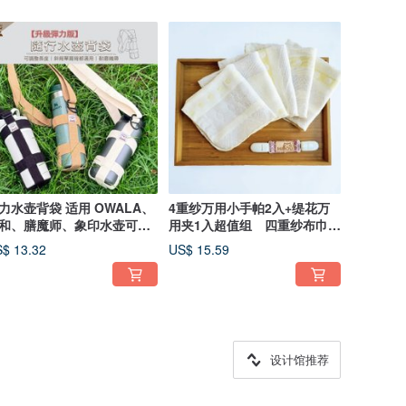
力水壶背袋 适用 OWALA、
4重纱万用小手帕2入+缇花万
和、膳魔师、象印水壶可斜
用夹1入超值组 四重纱布巾
_
纱布手帕
$ 13.32
US$ 15.59
设计馆推荐