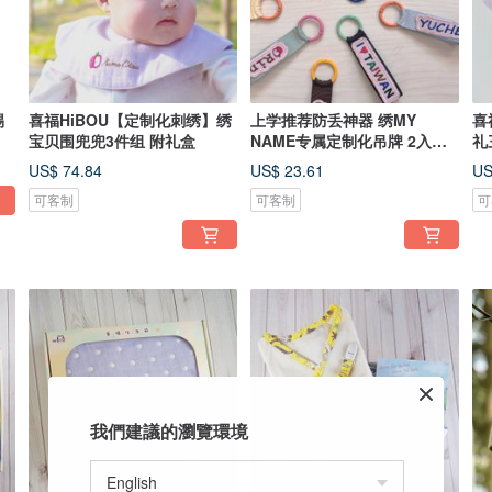
踢
喜福HiBOU【定制化刺绣】绣
上学推荐防丢神器 绣MY
喜
宝贝围兜兜3件组 附礼盒
NAME专属定制化吊牌 2入优
礼
惠组
巾
US$ 74.84
US$ 23.61
US
可客制
可客制
可
我們建議的瀏覽環境