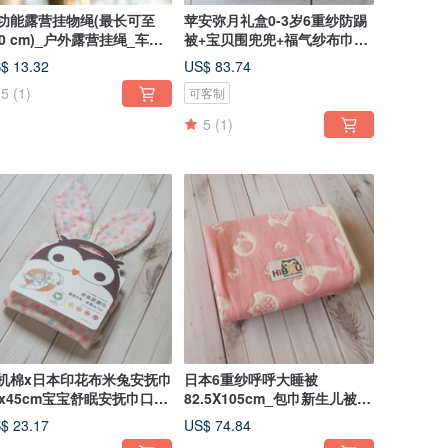
功能露营挂物绳(最长可至
苹安弥月礼盒0-3岁6重纱防踢
70 cm)_户外露营挂绳_车内
被+宝贝围兜兜+福气纱布巾
间收纳
+苹安福袋
$ 13.32
US$ 83.74
5
(1)
可客制
5
(1)
机棉x日本印花布米兔安抚巾
日本6重纱呼呼大睡被
3x45cm宝宝舒眠安抚巾口水
82.5X105cm_包巾新生儿被子
台湾制
午睡被(台湾制造)
$ 23.17
US$ 74.84