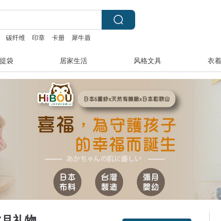
碳纤维
印章
卡册
犀牛盾
提袋
居家生活
风格文具
衣
弥月礼物