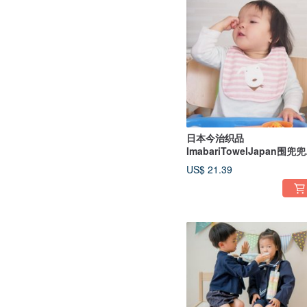
日本今治织品
ImabariTowelJapan围兜兜
20X30cm-0-3岁适用(日本制
US$ 21.39