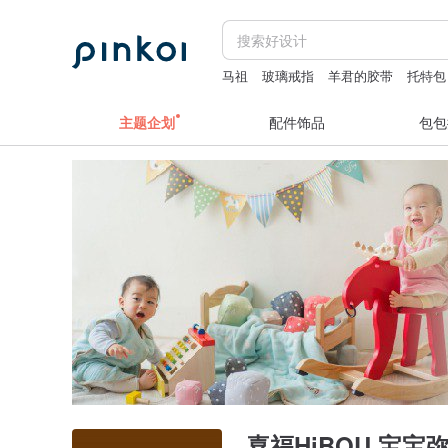
马祖
玻璃戒指
羊君的胶带
托特包
主题企划
配件饰品
包包
喜福HiBOU 宝宝