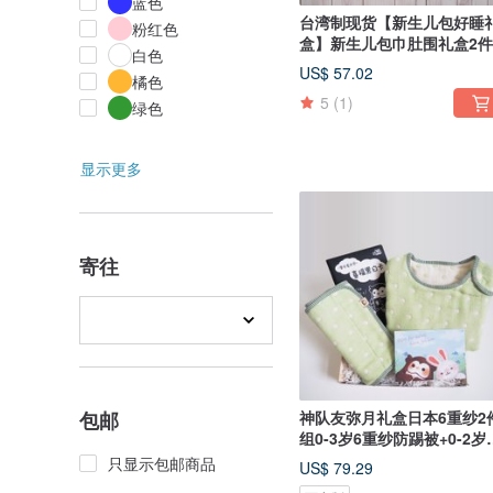
蓝色
台湾制现货【新生儿包好睡
粉红色
盒】新生儿包巾肚围礼盒2
白色
BoxGift
US$ 57.02
橘色
5
(1)
绿色
显示更多
寄往
包邮
神队友弥月礼盒日本6重纱2
组0-3岁6重纱防踢被+0-2岁
围
只显示包邮商品
US$ 79.29