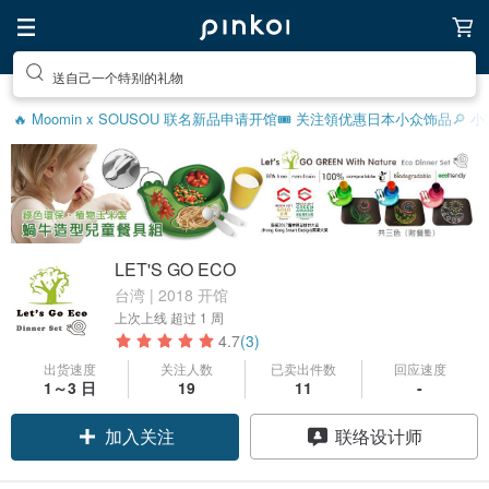
送自己一个特别的礼物
🔥 Moomin x SOUSOU 联名新品
申请开馆
🎟️ 关注領优惠
日本小众饰品
🔎 
LET'S GO ECO
台湾 | 2018 开馆
上次上线
超过 1 周
4.7
(3)
出货速度
关注人数
已卖出件数
回应速度
1～3 日
19
11
-
加入关注
联络设计师