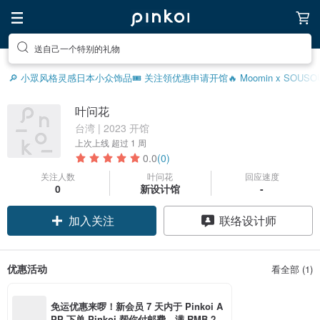
送自己一个特别的礼物
🔎 小眾风格灵感
日本小众饰品
🎟️ 关注領优惠
申请开馆
🔥 Moomin x SOU
叶问花
台湾 | 2023 开馆
上次上线
超过 1 周
0.0
(0)
关注人数
叶问花
回应速度
0
新设计馆
-
加入关注
联络设计师
优惠活动
看全部 (1)
免运优惠来啰！新会员 7 天内于 Pinkoi A
PP 下单 Pinkoi 帮你付邮费，满 RMB 25